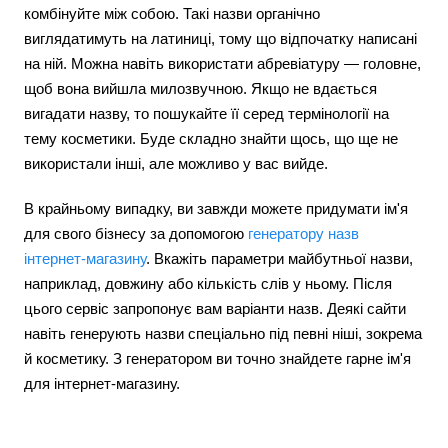
комбінуйте між собою. Такі назви органічно
виглядатимуть на латиниці, тому що відпочатку написані
на ній. Можна навіть використати абревіатуру — головне,
щоб вона вийшла милозвучною. Якщо не вдається
вигадати назву, то пошукайте її серед термінології на
тему косметики. Буде складно знайти щось, що ще не
використали інші, але можливо у вас вийде.
В крайньому випадку, ви завжди можете придумати ім'я
для свого бізнесу за допомогою
генератору назв
інтернет-магазину
. Вкажіть параметри майбутньої назви,
наприклад, довжину або кількість слів у ньому. Після
цього сервіс запропонує вам варіанти назв. Деякі сайти
навіть генерують назви спеціально під певні ніші, зокрема
й косметику. З генератором ви точно знайдете гарне ім'я
для інтернет-магазину.