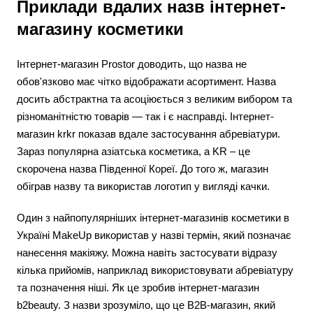
Приклади вдалих назв інтернет-
магазину косметики
Інтернет-магазин Prostor доводить, що назва не
обов'язково має чітко відображати асортимент. Назва
досить абстрактна та асоціюється з великим вибором та
різноманітністю товарів — так і є насправді. Інтернет-
магазин krkr показав вдале застосування абревіатури.
Зараз популярна азіатська косметика, а KR – це
скорочена назва Південної Кореї. До того ж, магазин
обіграв назву та використав логотип у вигляді качки.
Один з найпопулярніших інтернет-магазинів косметики в
Україні MakeUp використав у назві термін, який позначає
нанесення макіяжу. Можна навіть застосувати відразу
кілька прийомів, наприклад використовувати абревіатуру
та позначення ніші. Як це зробив інтернет-магазин
b2beauty. З назви зрозуміло, що це B2B-магазин, який