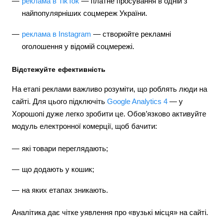
реклама в TikTok
— платне просування в одній з
найпопулярніших соцмереж України.
реклама в Instagram
— створюйте рекламні
оголошення у відомій соцмережі.
Відстежуйте ефективність
На етапі реклами важливо розуміти, що роблять люди на
сайті. Для цього підключіть
Google Analytics 4
— у
Хорошопі дуже легко зробити це. Обов’язково активуйте
модуль електронної комерції, щоб бачити:
які товари переглядають;
що додають у кошик;
на яких етапах зникають.
Аналітика дає чітке уявлення про «вузькі місця» на сайті.