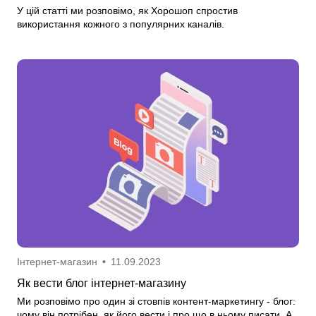
У цій статті ми розповімо, як Хорошоп спростив
використання кожного з популярних каналів.
Інтернет-магазин
•
11.09.2023
Як вести блог інтернет-магазину
Ми розповімо про один зі стовпів контент-маркетингу - блог:
чому він потрібен, як його вести і про що в ньому писати. А