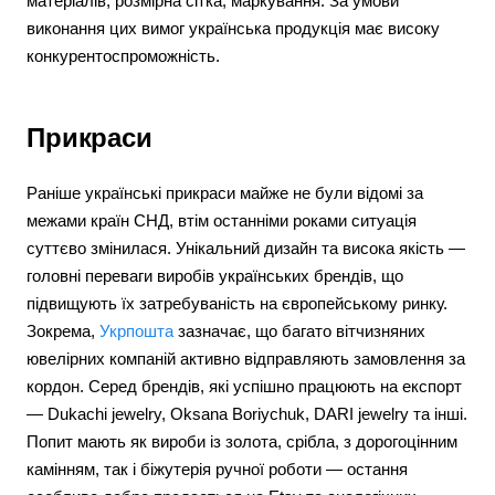
матеріалів, розмірна сітка, маркування. За умови
виконання цих вимог українська продукція має високу
конкурентоспроможність.
Прикраси
Раніше українські прикраси майже не були відомі за
межами країн СНД, втім останніми роками ситуація
суттєво змінилася. Унікальний дизайн та висока якість —
головні переваги виробів українських брендів, що
підвищують їх затребуваність на європейському ринку.
Зокрема,
Укрпошта
зазначає, що багато вітчизняних
ювелірних компаній активно відправляють замовлення за
кордон. Серед брендів, які успішно працюють на експорт
— Dukachi jewelry, Oksana Boriychuk, DARI jewelry та інші.
Попит мають як вироби із золота, срібла, з дорогоцінним
камінням, так і біжутерія ручної роботи — остання