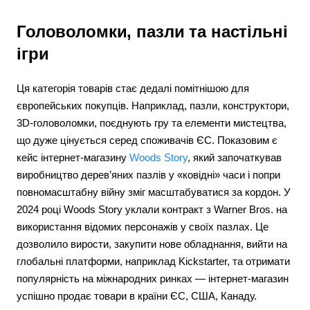
Головоломки, пазли та настільні
ігри
Ця категорія товарів стає дедалі помітнішою для
європейських покупців. Наприклад, пазли, конструктори,
3D-головоломки, поєднують гру та елементи мистецтва,
що дуже цінується серед споживачів ЄС. Показовим є
кейс інтернет-магазину
Woods Story
, який започаткував
виробництво дерев’яних пазлів у «ковідні» часи і попри
повномасштабну війну зміг масштабуватися за кордон. У
2024 році Woods Story уклали контракт з Warner Bros. на
використання відомих персонажів у своїх пазлах. Це
дозволило вирости, закупити нове обладнання, вийти на
глобальні платформи, наприклад Kickstarter, та отримати
популярність на міжнародних ринках — інтернет-магазин
успішно продає товари в країни ЄС, США, Канаду.