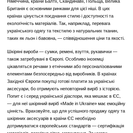
Німеччина, країни Балтії, Скандинавії, Польща, Велика
Британія є основними ринками для цієї ніші. В цих
країнах цінується поєднання стилю і доступності та
екологічність матеріалів. Так, наприклад, перевага
українського одягу та текстилю з натуральних тканин,
таких як льон і бавовна, — співвідношення ціни та якості.
Шкіряні вироби — сумки, ремені, взуття, рукавички —
також затребувані в Європі. Особливо іноземці
цікавляться речами з етнічними або персоналізованими
елементами безпосередньо від виробників. В країнах
Західної Європи покупці готові платити за українські
аксесуари, бо отримують неповторний виріб з історією.
Попит є і серед української діаспори, яка мешкає в ЄС,
— для неї шкіряний виріб «Made in Ukraine» має емоційну
цінність. Враховуйте, що для успішного продажу одягу та
шкіряних аксесуарів в країни ЄС необхідно
дотримуватися європейських стандартів — сертифікація