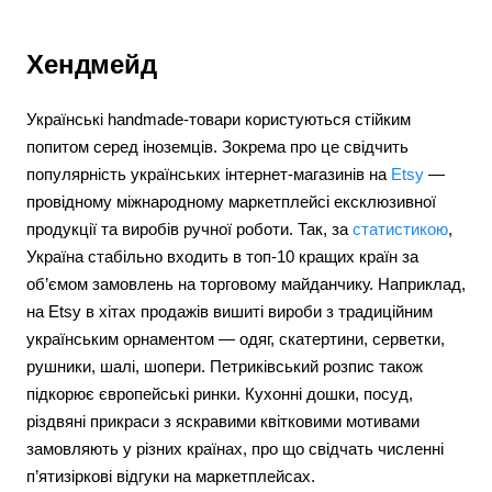
Хендмейд
Українські handmade-товари користуються стійким
попитом серед іноземців. Зокрема про це свідчить
популярність українських інтернет-магазинів на
Etsy
—
провідному міжнародному маркетплейсі ексклюзивної
продукції та виробів ручної роботи. Так, за
статистикою
,
Україна стабільно входить в топ-10 кращих країн за
об’ємом замовлень на торговому майданчику. Наприклад,
на Etsy в хітах продажів вишиті вироби з традиційним
українським орнаментом — одяг, скатертини, серветки,
рушники, шалі, шопери. Петриківський розпис також
підкорює європейські ринки. Кухонні дошки, посуд,
різдвяні прикраси з яскравими квітковими мотивами
замовляють у різних країнах, про що свідчать численні
п’ятизіркові відгуки на маркетплейсах.