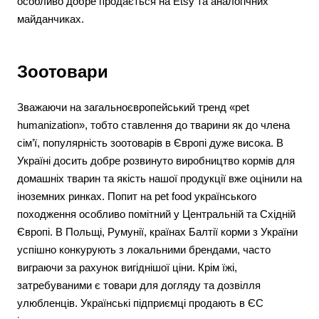
особливо добре продається на Etsy та аналогічних
майданчиках.
Зоотовари
Зважаючи на загальноєвропейський тренд «pet
humanization», тобто ставлення до тварини як до члена
сім’ї, популярність зоотоварів в Європі дуже висока. В
Україні досить добре розвинуто виробництво кормів для
домашніх тварин та якість нашої продукції вже оцінили на
іноземних ринках. Попит на pet food українського
походження особливо помітний у Центральній та Східній
Європі. В Польщі, Румунії, країнах Балтії корми з України
успішно конкурують з локальними брендами, часто
виграючи за рахунок вигіднішої ціни. Крім їжі,
затребуваними є товари для догляду та дозвілля
улюбленців. Українські підприємці продають в ЄС