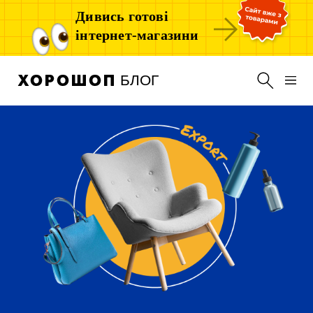
Дивись готові
інтернет-магазини
БЛОГ