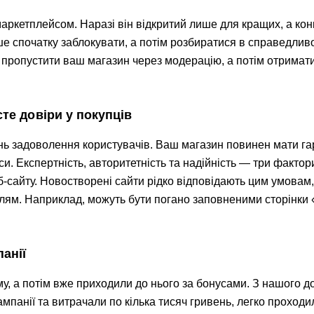
 маркетплейсом. Наразі він відкритий лише для кращих, а ко
е спочатку заблокувати, а потім розбиратися в справедливо
ж пропустити ваш магазин через модерацію, а потім отримати
єте довіри у покупців
нь задоволення користувачів. Ваш магазин повинен мати га
еси. Експертність, авторитетність та надійність — три фактори
-сайту. Новостворені сайти рідко відповідають цим умовам
алям. Наприклад, можуть бути погано заповненими сторінки
панії
у, а потім вже приходили до нього за бонусами. З нашого до
ампанії та витрачали по кілька тисяч гривень, легко проходи