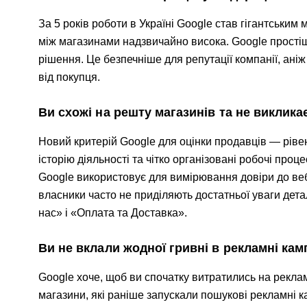
За 5 років роботи в Україні Google став гігантським
між магазинами надзвичайно висока. Google простіш
рішення. Це безпечніше для репутації компанії, ані
від покупця.
Ви схожі на решту магазинів та не виклика
Новий критерій Google для оцінки продавців — ріве
історію діяльності та чітко організовані робочі проц
Google використовує для вимірювання довіри до веб
власники часто не приділяють достатньої уваги дет
нас» і «Оплата та Доставка».
Ви не вклали жодної гривні в рекламні кам
Google хоче, щоб ви спочатку витратились на реклам
магазини, які раніше запускали пошукові рекламні к