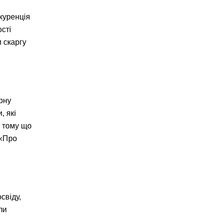
нкуренція
сті
 скаргу
рну
, які
, тому що
 «Про
свіду,
ли