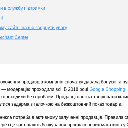
ти в службу підтримки
nt
у сайті і на що звернути увагу
rchant Center
заохочення продавців компанія спочатку давала бонуси та пу
и — модерацію проходили всі. В 2018 році
Google Shopping
ію проходили без проблем. Продавці навіть створювали кіль
атися задарма з галочкою на безкоштовний показ товарів.
никла потреба в активному залученні продавців. Правила с
ерез це частішають блокування профілів нових магазинів у 