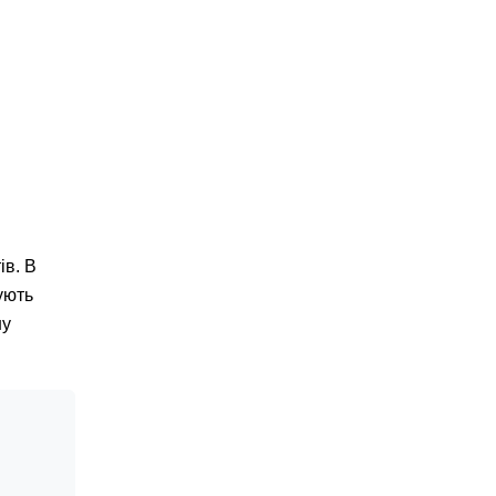
ів. В
ують
ну