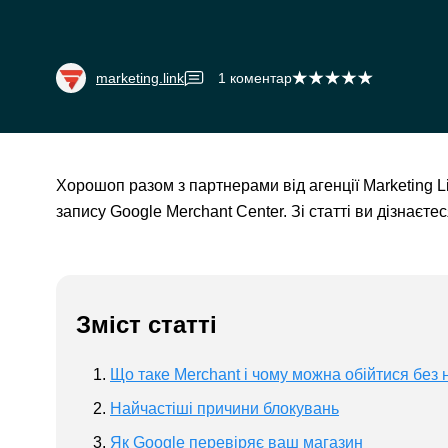
marketing.link
1
коментар
Хорошоп разом з партнерами від агенції Marketing L
запису Google Merchant Center. Зі статті ви дізнаєт
Зміст статті
Що таке Merchant і чому можна обійтися без 
Найчастіші причини блокувань
Як Google перевіряє ваш магазин