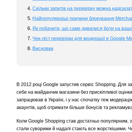
Скільки запитів на перевірку можна надсила
Найпопулярніші причини блокування Mercha
Як побачити, що саме дивилися боти на вашом
Чек-ліст перевірки для модерації в Google Me
Висновки
В 2012 році Google запустив сервіс Shopping. Для 
себе на майданчик магазини без прискіпливої оцінк
запрацював в Україні, і у нас спочатку теж модерац
акаунтів, щоб отримати більше бонусів та рекламув
Коли Google Shopping став достатньо популярним, з
стали суворими й надалі стають все жорсткішими. Ч