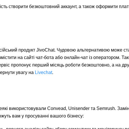
вість створити безкоштовний аккаунт, а також оформити пла
сійський продукт JivoChat. Чудовою альтернативою може ст
стити на сайті чат-бота або онлайн-чат із оператором. Та
сервіс пропонує перший місяць роботи безкоштовно, а на др
ернути увагу на
Livechat
.
деякі використовували Convead, Unisender та Semrush. Заміні
ожуть вам у просуванні вашого бізнесу: