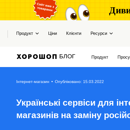
Диви
Продукт
Ціни
Клієнти
Ресурси
БЛОГ
Продукт
Просу
Інтернет-магазин
•
Опубліковано: 15.03.2022
Українські сервіси для інт
магазинів на заміну росі