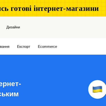
сь готові інтернет-магазини
Дизайни
вання
Експорт
Ecommerce
ернет-
йським