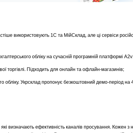
астіше використовують 1С та МійСклад, але ці сервіси російс
галтерського обліку на сучасній програмній платформі A2v
вої торгівлі. Підходить для онлайн та офлайн-магазинів;
о обліку. Укрсклад пропонує безкоштовний демо-період на 4
и, які визначають ефективність каналів просування. Кожен з 