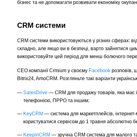
бізнес та не допомагати розвивати економіку окупант
CRM системи
CRM системи використовуються у різних сферах: від 
складно, але якщо ви в безпеці, варто зайнятися цим 
використовуйте цей період для менш болючого пере
CEO компанії Crmium у своєму
Facebook
розповів, щ
Bitrix24, AmoCRM. Розгляньте такі варіанти українс
SalesDrive
— CRM для продажу товарів, яка має і
телефонією, ПРРО та іншим;
KeyCRM
— система для маркетплейсів, інтернет-ма
користуватися сервісом до 1 травня абсолютно б
KeepinCRM
— зручна CRM система для малого та 