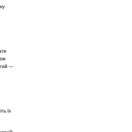
тну
ати
кож
угий —
ть їх