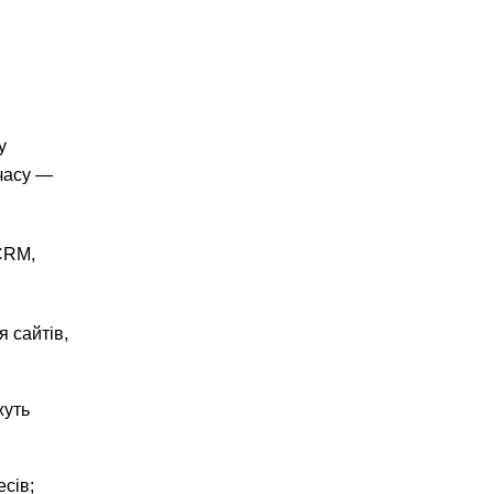
у
 часу —
lCRM,
 сайтів,
жуть
сів;