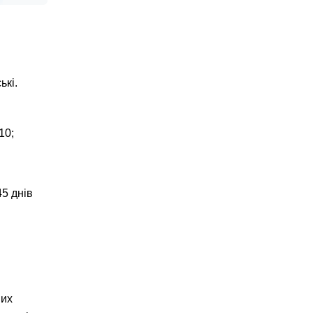
ькі.
10;
5 днів
них