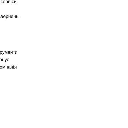
 сервіси
звернень.
трументи
понує
компанія