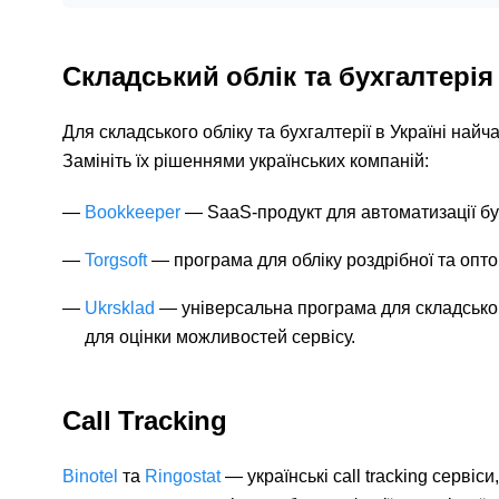
Складський облік та бухгалтерія
Для складського обліку та бухгалтерії в Україні найч
Замініть їх рішеннями українських компаній:
Bookkeeper
— SaaS-продукт для автоматизації бух
Torgsoft
— програма для обліку роздрібної та опто
Ukrsklad
— універсальна програма для складськог
для оцінки можливостей сервісу.
Call Tracking
Binotel
та
Ringostat
— українські call tracking сервіс