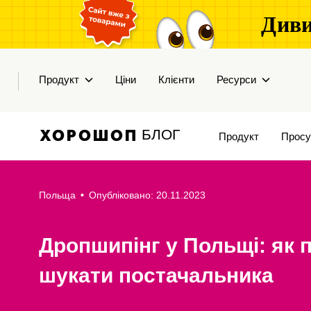
Диви
Продукт
Ціни
Клієнти
Ресурси
БЛОГ
Продукт
Просу
Польща
•
Опубліковано: 20.11.2023
Дропшипінг у Польщі: як 
шукати постачальника