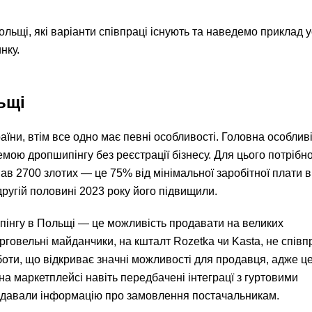
ольщі, які варіанти співпраці існують та наведемо приклад 
нку.
ьщі
аїни, втім все одно має певні особливості. Головна особлив
мою дропшипінгу без реєстрації бізнесу. Для цього потрібн
ав 2700 злотих — це 75% від мінімальної заробітної плати в
ругій половині 2023 року його підвищили.
пінгу в Польщі — це можливість продавати на великих
торговельні майданчики, на кшталт Rozetka чи Kasta, не спів
оти, що відкриває значні можливості для продавця, адже ц
а маркетплейсі навіть передбачені інтеграцї з гуртовими
едавали інформацію про замовлення постачальникам.