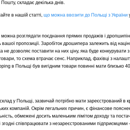
 Пошту, складає декілька днів.
йте в нашій статті,
що можна ввозити до Польщі з України
то можна розглядати поєднання прямих продажів і дропшипін
 вашої пропозиції. Заробіток дрошипера залежить від націн
а не дозволяє поставити на них ціну, яка буде конкурувати з
товари, то схема втрачає сенс. Наприклад, фахівці з налаш
ping в Польщі був вигідним товари повинні мати близько 4
склад у Польщі, зазвичай потрібно мати зареєстрований в кр
ьких компаній. Окрім легальних причин, є фінансове поясне
льність, обмежені досить маленьким лімітом доходу та поста
які згодні співпрацювати з незареєстрованими підприємцями 