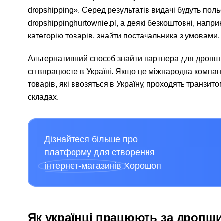
dropshipping». Серед результатів видачі будуть польс
dropshippinghurtownie.pl, а деякі безкоштовні, напр
категорію товарів, знайти постачальника з умовами, 
Альтернативний способ знайти партнера для дропши
співпрацюєте в Україні. Якщо це міжнародна компані
товарів, які ввозяться в Україну, проходять транзи
складах.
Дізнайтеся більше про
платформу для створення
інтернет-магазинів
Хорошоп
Як українці працюють за дропш