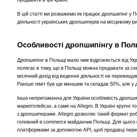
В цій статті ми розкажемо як працює дропшипінг у П
діяльності українських дропшиперів на місцевому ри
Особливості дропшипінгу в Пол
Дропшипінг в Польщі мало чим відрізняється від Укр
полягає в тому, що в Польщі можна продавати за схе
місячний дохід від ведення діяльності не перевищув
Раніше ліміт був ще меншим та складав 50%, але у д
Інша непритаманна для України особливість дропши
маркетплейсах, а саме на Allegro. В Україні крупні 
з дропшиперами. Allegro дозволяє такий формат роб
головний e-commerce майданчик Польщі. Для цього н
платформами за допомогою API, щоб продавці пер