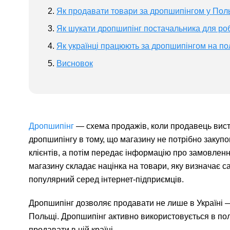
Як продавати товари за дропшипінгом у Пол
Як шукати дропшипінг постачальника для ро
Як українці працюють за дропшипінгом на по
Висновок
Дропшипінг
— схема продажів, коли продавець вист
дропшипінгу в тому, що магазину не потрібно закупо
клієнтів, а потім передає інформацію про замовленн
магазину складає націнка на товари, яку визначає 
популярний серед інтернет-підприємців.
Дропшипінг дозволяє продавати не лише в Україні —
Польщі. Дропшипінг активно використовується в пол
продавати в цій країні.