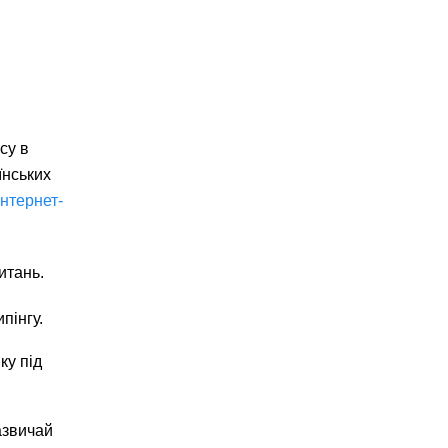
су в
їнських
інтернет-
итань.
пінгу.
ку під
азвичай