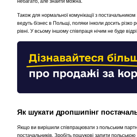
небагато, але знайти можна.
Також для нормальної комунікації з постачальником 
ведуть бізнес в Польщі, поляки інколи досить різко
рівні. У всьому іншому співпраця нічим не буде від
Як шукати дропшипінг постачал
Якщо ви вирішили співпрацювати з польським партн
постачальників. Зробіть пошукові запити польською м