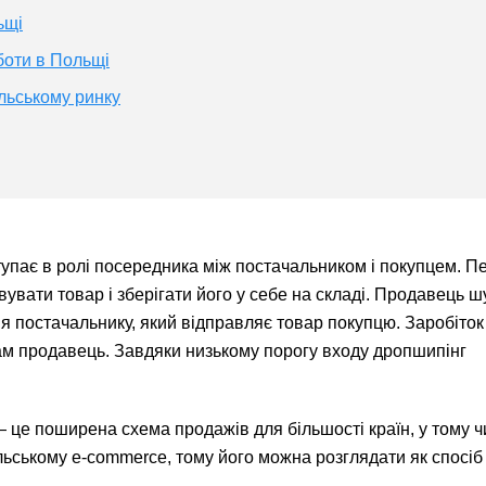
ьщі
боти в Польщі
льському ринку
упає в ролі посередника між постачальником і покупцем. П
вувати товар і зберігати його у себе на складі. Продавець ш
я постачальнику, який відправляє товар покупцю. Заробіток
сам продавець. Завдяки низькому порогу входу дропшипінг
 це поширена схема продажів для більшості країн, у тому ч
ьському e-commerce, тому його можна розглядати як спосіб