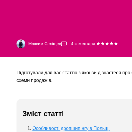
Максим Селіщев
4
коментаря
Підготували для вас статтю з якої ви дізнаєтеся про
схеми продажів.
Зміст статті
Особливості дропшипінгу в Польщі