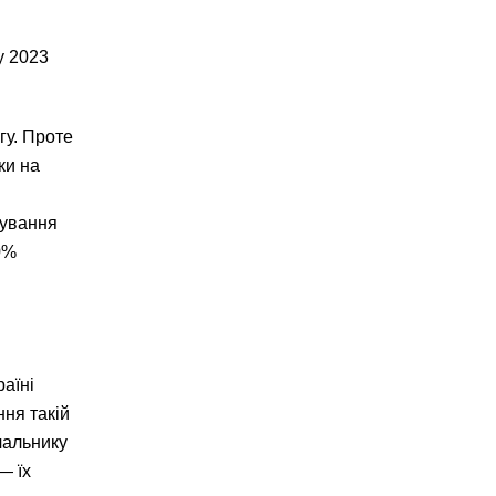
у 2023
гу. Проте
ки на
тування
0%
аїні
ння такій
чальнику
— їх