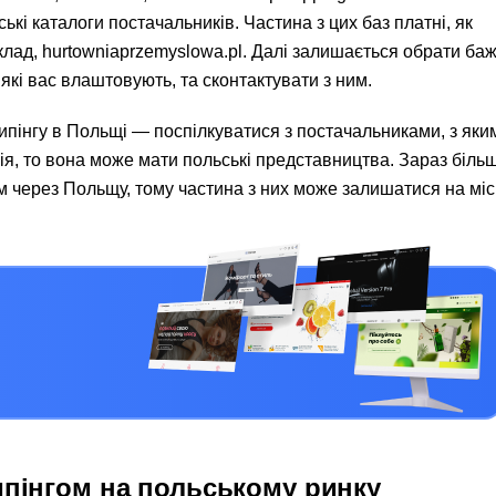
ькі каталоги постачальників. Частина з цих баз платні, як
иклад, hurtowniaprzemyslowa.pl. Далі залишається обрати ба
які вас влаштовують, та сконтактувати з ним.
пінгу в Польщі — поспілкуватися з постачальниками, з яки
я, то вона може мати польські представництва. Зараз більш
том через Польщу, тому частина з них може залишатися на мі
ипінгом на польському ринку