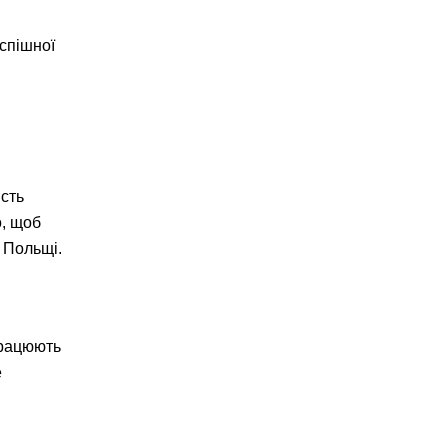
успішної
ість
о, щоб
 Польщі.
працюють
е