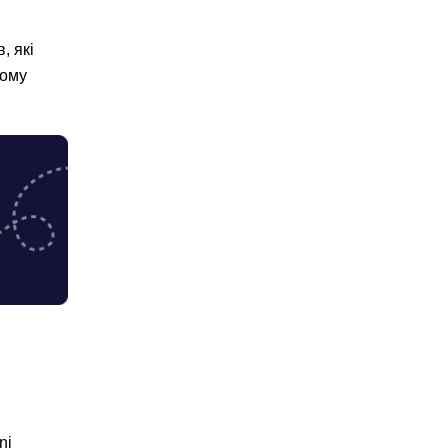
, які
ьому
ni