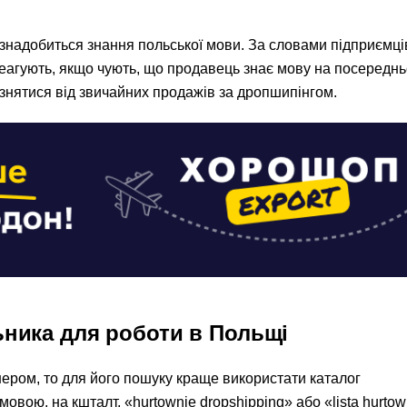
знадобиться знання польської мови. За словами підприємців
 реагують, якщо чують, що продавець знає мову на посередн
різнятися від звичайних продажів за дропшипінгом.
ьника для роботи в Польщі
ером, то для його пошуку краще використати каталог
овою, на кшталт, «hurtownie dropshipping» або «lista hurtow