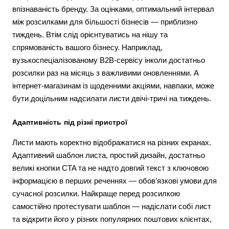
впізнаваність бренду. За оцінками, оптимальний інтервал
між розсилками для більшості бізнесів — приблизно
тиждень. Втім слід орієнтуватись на нішу та
спрямованість вашого бізнесу. Наприклад,
вузькоспеціалізованому B2B-сервісу інколи достатньо
розсилки раз на місяць з важливими оновленнями. А
інтернет-магазинам із щоденними акціями, навпаки, може
бути доцільним надсилати листи двічі-тричі на тиждень.
Адаптивність під різні пристрої
Листи мають коректно відображатися на різних екранах.
Адаптивний шаблон листа, простий дизайн, достатньо
великі кнопки CTA та не надто довгий текст з ключовою
інформацією в перших реченнях — обов’язкові умови для
сучасної розсилки. Найкраще перед розсилкою
самостійно протестувати шаблон — надіслати собі лист
та відкрити його у різних популярних поштових клієнтах,