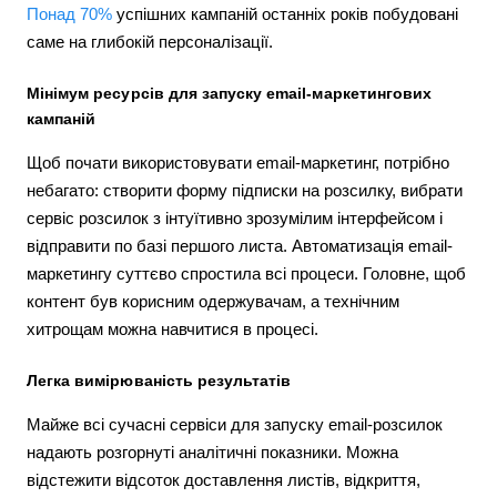
Понад 70%
успішних кампаній останніх років побудовані
саме на глибокій персоналізації.
Мінімум ресурсів для запуску email-маркетингових
кампаній
Щоб почати використовувати email-маркетинг, потрібно
небагато: створити форму підписки на розсилку, вибрати
сервіс розсилок з інтуїтивно зрозумілим інтерфейсом і
відправити по базі першого листа. Автоматизація email-
маркетингу суттєво спростила всі процеси. Головне, щоб
контент був корисним одержувачам, а технічним
хитрощам можна навчитися в процесі.
Легка вимірюваність результатів
Майже всі сучасні сервіси для запуску email-розсилок
надають розгорнуті аналітичні показники. Можна
відстежити відсоток доставлення листів, відкриття,