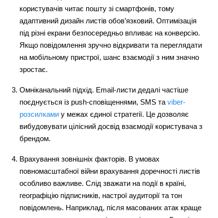
користувачів читає пошту зі смартфонів, тому
адаптивний дизайн листів обов’язковий. Оптимізація
під різні екрани безпосередньо впливає на конверсію.
Якщо повідомлення зручно відкривати та переглядати
на мобільному пристрої, шанс взаємодії з ним значно
зростає.
Омніканальний підхід. Email-листи дедалі частіше
поєднується із push-сповіщеннями, SMS та
viber-
розсилками
у межах єдиної стратегії. Це дозволяє
вибудовувати цілісний досвід взаємодії користувача з
брендом.
Врахування зовнішніх факторів. В умовах
повномасштабної війни врахування доречності листів
особливо важливе. Слід зважати на події в країні,
географіцію підписників, настрої аудиторії та тон
повідомлень. Наприклад, після масованих атак краще