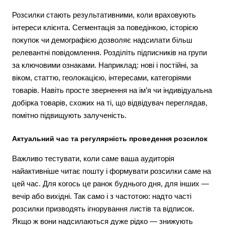
Розсилки стають результативними, коли враховують
інтереси клієнта. Сегментація за поведінкою, історією
покупок чи демографією дозволяє надсилати більш
релевантні повідомлення. Розділіть підписників на групи
за ключовими ознаками. Наприклад: нові і постійні, за
віком, статтю, геолокацією, інтересами, категоріями
товарів. Навіть просте звернення на ім’я чи індивідуальна
добірка товарів, схожих на ті, що відвідувач переглядав,
помітно підвищують залученість.
Актуальний час та регулярність проведення розсилок
Важливо тестувати, коли саме ваша аудиторія
найактивніше читає пошту і формувати розсилки саме на
цей час. Для когось це ранок буднього дня, для інших —
вечір або вихідні. Так само і з частотою: надто часті
розсилки призводять ігнорування листів та відписок.
Якщо ж вони надсилаються дуже рідко — знижують