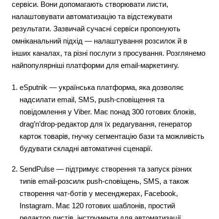
сервіси. Вони допомагають створювати листи,
налаштовувати автоматизацію та відстежувати
результати. Зазвичай сучасні сервіси пропонують
омніканальний підхід — налаштування розсилок й в
інших каналах, та різні послуги з просування. Розглянемо
найпопулярніші платформи для email-маркетингу.
eSputnik — українська платформа, яка дозволяє
надсилати email, SMS, push-сповіщення та
повідомлення у Viber. Має понад 300 готових блоків,
drag’n’drop-редактор для їх редагування, генератор
карток товарів, гнучку сегментацію бази та можливість
будувати складні автоматичні сценарії.
SendPulse — підтримує створення та запуск різних
типів email-розсилк push-сповіщень, SMS, а також
створення чат-ботів у месенджерах, Facebook,
Instagram. Має 120 готових шаблонів, простий
редактор листів, інструменти для автоматизації