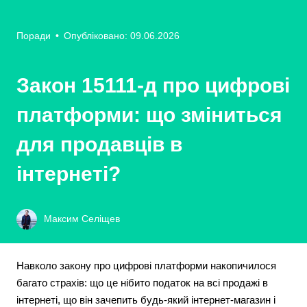
Поради
•
Опубліковано: 09.06.2026
Закон 15111-д про цифрові
платформи: що зміниться
для продавців в
інтернеті?
Максим Селіщев
Навколо закону про цифрові платформи накопичилося
багато страхів: що це нібито податок на всі продажі в
інтернеті, що він зачепить будь-який інтернет-магазин і