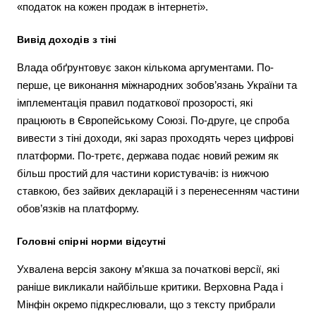
«податок на кожен продаж в інтернеті».
Вивід доходів з тіні
Влада обґрунтовує закон кількома аргументами. По-
перше, це виконання міжнародних зобов’язань України та
імплементація правил податкової прозорості, які
працюють в Європейському Союзі. По-друге, це спроба
вивести з тіні доходи, які зараз проходять через цифрові
платформи. По-третє, держава подає новий режим як
більш простий для частини користувачів: із нижчою
ставкою, без зайвих декларацій і з перенесенням частини
обов’язків на платформу.
Головні спірні норми відсутні
Ухвалена версія закону м’якша за початкові версії, які
раніше викликали найбільше критики. Верховна Рада і
Мінфін окремо підкреслювали, що з тексту прибрали