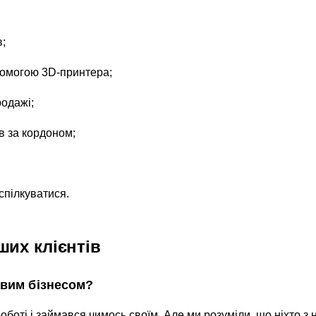
в;
помогою 3D-принтера;
родажі;
в за кордоном;
 спілкуватися.
ших клієнтів
кавим бізнесом?
оботі і займався чимось своїм. Але ми розуміли, що ніхто з 