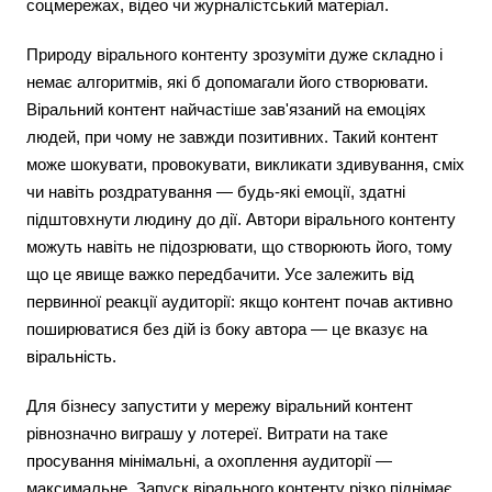
соцмережах, відео чи журналістський матеріал.
Природу вірального контенту зрозуміти дуже складно і
немає алгоритмів, які б допомагали його створювати.
Віральний контент найчастіше зав'язаний на емоціях
людей, при чому не завжди позитивних. Такий контент
може шокувати, провокувати, викликати здивування, сміх
чи навіть роздратування — будь-які емоції, здатні
підштовхнути людину до дії. Автори вірального контенту
можуть навіть не підозрювати, що створюють його, тому
що це явище важко передбачити. Усе залежить від
первинної реакції аудиторії: якщо контент почав активно
поширюватися без дій із боку автора — це вказує на
віральність.
Для бізнесу запустити у мережу віральний контент
рівнозначно виграшу у лотереї. Витрати на таке
просування мінімальні, а охоплення аудиторії —
максимальне. Запуск вірального контенту різко піднімає