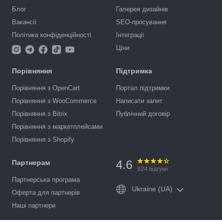
Блог
Галерея дизайнів
Вакансії
SEO-просування
Політика конфіденційності
Інтеграції
Ціни
Порівняння
Підтримка
Порівняння з OpenCart
Портал підтримки
Порівняння з WooCommerce
Написати запит
Порівняння з Bitrix
Публічний договір
Порівняння з маркетплейсами
Порівняння з Shopify
4.6
Партнерам
924
відгуки
Партнерська програма
Ukraine (UA)
Оферта для партнерів
Наші партнери