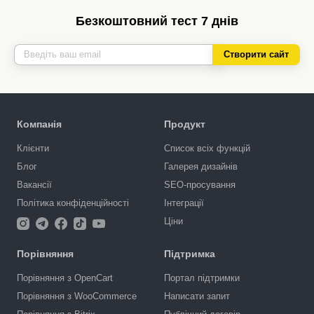
Безкоштовний тест 7 днів
Створити сайт
Компанія
Продукт
Клієнти
Список всіх функцій
Блог
Галерея дизайнів
Вакансії
SEO-просування
Політика конфіденційності
Інтеграції
Ціни
Порівняння
Підтримка
Порівняння з OpenCart
Портал підтримки
Порівняння з WooCommerce
Написати запит