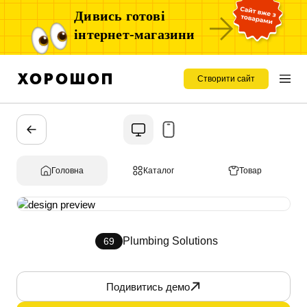
Дивись готові
інтернет-магазини
Створити сайт
Головна
Каталог
Товар
Plumbing Solutions
69
Подивитись демо