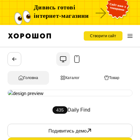
Дивись готові
інтернет-магазини
Створити сайт
Головна
Каталог
Товар
Daily Find
435
Подивитись демо