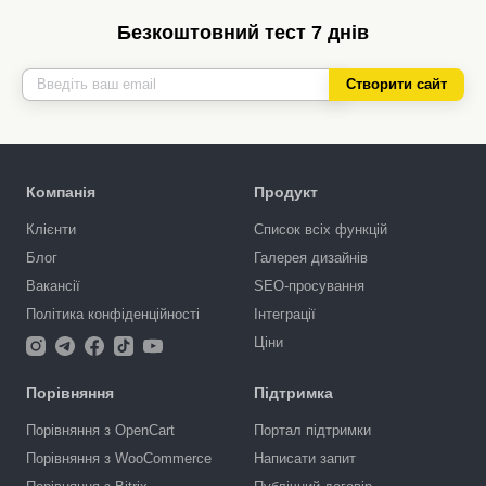
Безкоштовний тест 7 днів
Створити сайт
Компанія
Продукт
Клієнти
Список всіх функцій
Блог
Галерея дизайнів
Вакансії
SEO-просування
Політика конфіденційності
Інтеграції
Ціни
Порівняння
Підтримка
Порівняння з OpenCart
Портал підтримки
Порівняння з WooCommerce
Написати запит