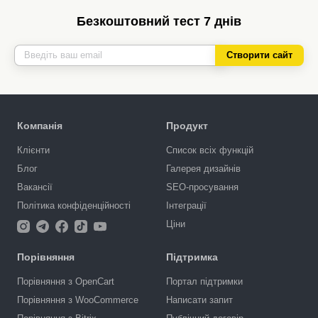
Безкоштовний тест 7 днів
Створити сайт
Компанія
Продукт
Клієнти
Список всіх функцій
Блог
Галерея дизайнів
Вакансії
SEO-просування
Політика конфіденційності
Інтеграції
Ціни
Порівняння
Підтримка
Порівняння з OpenCart
Портал підтримки
Порівняння з WooCommerce
Написати запит