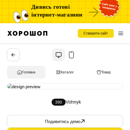
Дивись готові
інтернет-магазини
Створити сайт
Головна
Каталог
Товар
Vohnyk
390
Подивитись демо