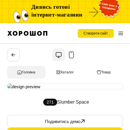
Дивись готові
інтернет-магазини
Створити сайт
Головна
Каталог
Товар
Slumber Space
271
Подивитись демо