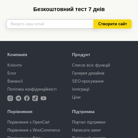
Безкоштовний тест 7 днів
Створити сайт
Компанія
Продукт
Клієнти
Список всіх функцій
Блог
Галерея дизайнів
Вакансії
SEO-просування
Політика конфіденційності
Інтеграції
Ціни
Порівняння
Підтримка
Порівняння з OpenCart
Портал підтримки
Порівняння з WooCommerce
Написати запит