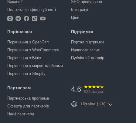
Вакансії
SEO-просування
Політика конфіденційності
Інтеграції
Ціни
Порівняння
Підтримка
Порівняння з OpenCart
Портал підтримки
Порівняння з WooCommerce
Написати запит
Порівняння з Bitrix
Публічний договір
Порівняння з маркетплейсами
Порівняння з Shopify
4.6
Партнерам
924
відгуки
Партнерська програма
Ukraine (UA)
Оферта для партнерів
Наші партнери