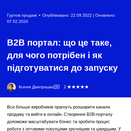
Гуртові продажі
•
Опубліковано: 22.09.2022
| Оновлено:
07.02.2024
B2B портал: що це таке,
для чого потрібен і як
підготуватися до запуску
Ксенія Дмитрашко
2
Все більше виробників прагнуть розширити канали
продажу та вийти в онлайн. Створення B2B-порталу
допоможе масштабувати бізнес та зробити процес
роботи з оптовими покупцями зручнішим та швидшим. У