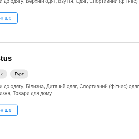
и до одягу
Верхній одяг
Взуття
Одяг
Спортивний (фітнес) 
ьніше
ctus
ик
Гурт
и до одягу
Білизна
Дитячий одяг
Спортивний (фітнес) одяг
изна
Товари для дому
ьніше