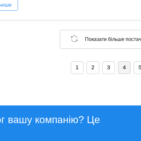
ьніше
Показати більше поста
1
2
3
4
ог вашу компанію? Це