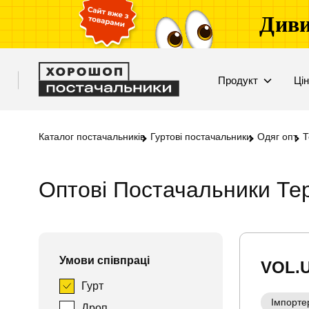
Диви
Продукт
Ці
Каталог постачальників
Гуртові постачальники
Одяг опт
Т
Оптові Постачальники Тер
Умови співпраці
VOL.
Гурт
Імпорте
Дроп