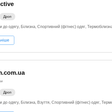
ctive
Дроп
и до одягу
Білизна
Спортивний (фітнес) одяг
Термобілизн
ьніше
m.com.ua
ки
Дроп
и до одягу
Білизна
Взуття
Спортивний (фітнес) одяг
Терм