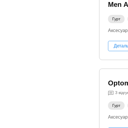
Men A
Гурт
Аксесуар
Детал
Opto
3
відгу
Гурт
Аксесуар