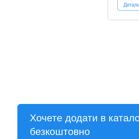
Детал
Хочете додати в катал
безкоштовно