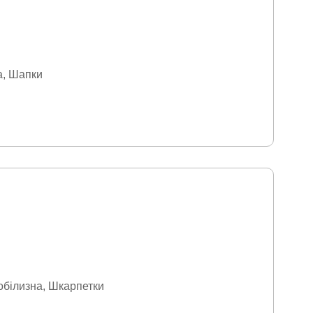
а
Шапки
обілизна
Шкарпетки