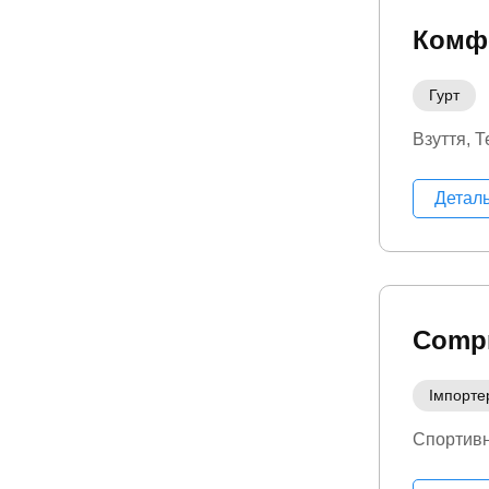
Комф
Гурт
Взуття
Т
Детал
Compr
Імпорте
Спортивн