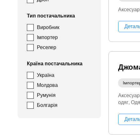
Аксесуар
Тип постачальника
Детал
Виробник
Імпортер
Реселер
Країна постачальника
Джома
Україна
Імпорте
Молдова
Румунія
Аксесуар
одяг
Одя
Болгарія
Детал