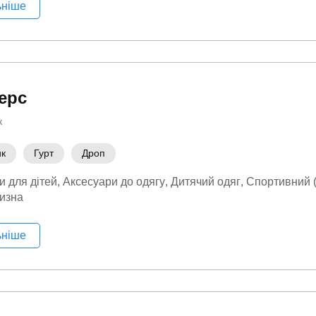
ьніше
ерс
к
ик
Гурт
Дроп
и для дітей
Аксесуари до одягу
Дитячий одяг
Спортивний (
изна
ьніше