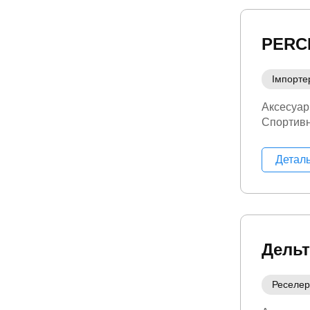
PERC
Імпорте
Аксесуар
Спортивн
Детал
Дельт
Реселер