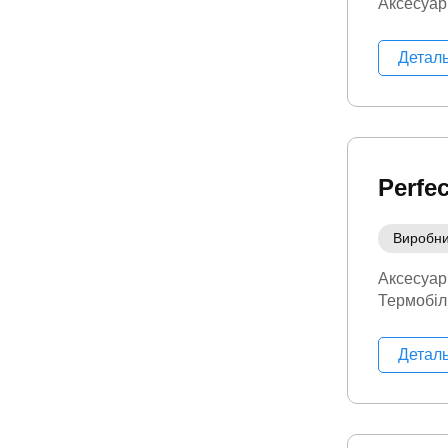
Аксесуар
Детал
Perfe
Виробн
Аксесуар
Термобіл
Детал