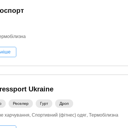
оспорт
ермобілизна
ьніше
essport Ukraine
р
Реселер
Гурт
Дроп
е харчування
Спортивний (фітнес) одяг
Термобілизна