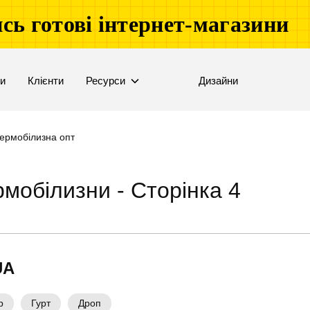
сь готові інтернет-магазини
ни
Клієнти
Ресурси
Дизайни
ермобілизна опт
мобілизни - Сторінка 4
UA
р
Гурт
Дроп