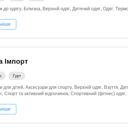
и до одягу
Білизна
Верхній одяг
Дитячий одяг
Одяг
Термо
ьніше
 Імпорт
р
Гурт
и для дітей
Аксесуари для спорту
Верхній одяг
Взуття
Дит
г
Спорт та активний відпочинок
Спортивний (фітнес) одяг
ьніше