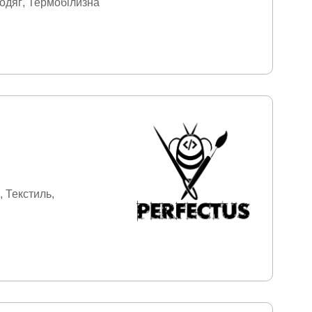
одяг
Термобілизна
Текстиль