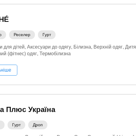
HÉ
р
Реселер
Гурт
и для дітей
Аксесуари до одягу
Білизна
Верхній одяг
Дитя
ий (фітнес) одяг
Термобілизна
ьніше
а Плюс Україна
Гурт
Дроп