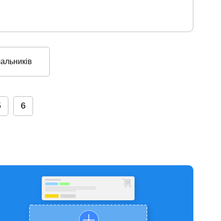
чальників
5
6