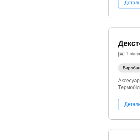
Детал
Декст
1
відгу
Виробн
Аксесуар
Термобіл
Детал