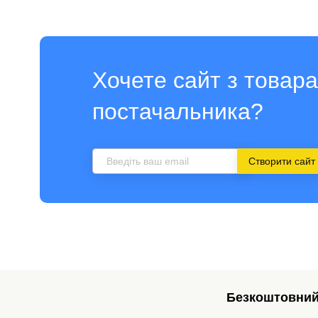
Хочете сайт з товар
постачальника?
Створити сайт
Безкоштовний 