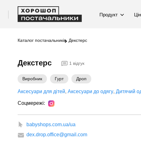
Продукт
Ці
Каталог постачальників
Декстерс
Декстерс
1 відгук
Виробник
Гурт
Дроп
Аксесуари для дітей
Аксесуари до одягу
Дитячий о
Соцмережі:
babyshops.com.ua/ua
dex.drop.office@gmail.com