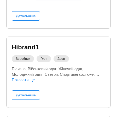
Детальніше
Hibrand1
Виробник
Гурт
Дроп
Білизна
Військовий одяг
Жіночий одяг
Молодіжний одяг
Светри
Спортивні костюми
Спортивний (фітнес) одяг
Показати ще
Термобілизна
Футболки
Чоловічі костюми
Чоловіче взуття
Чоловічий одяг
Детальніше