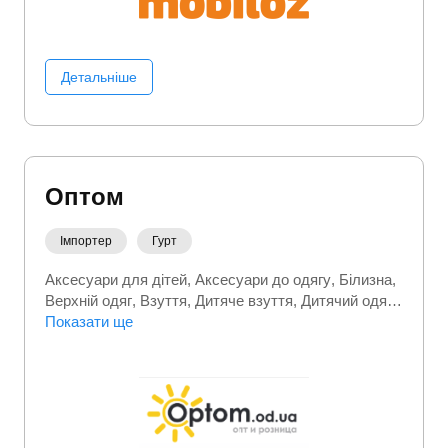
Детальніше
Оптом
Імпортер
Гурт
Аксесуари для дітей
Аксесуари до одягу
Білизна
Верхній одяг
Взуття
Дитяче взуття
Дитячий одяг
Спортивний (фітнес) одяг
Показати ще
Сумки та валізи
Текстиль
Термобілизна