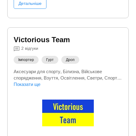
Детальніше
Victorious Team
2
відгуки
Імпортер
Гурт
Дроп
Аксесуари для спорту
Білизна
Військове
спорядження
Взуття
Освітлення
Светри
Спорт
та активний відпочинок
Показати ще
Сумки та валізи
Термобілизна
Туристичні товари
Шапки
Шкарпетки