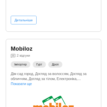
Детальніше
Mobiloz
2
відгуки
Імпортер
Гурт
Дроп
Дім сад город
Догляд за волоссям
Догляд за
обличчям
Догляд за тілом
Електроніка
Зоотовари
Показати ще
Краса та здоровʼя
Рибалка
Садовий
інвентар
Термобілизна
Туристичні товари