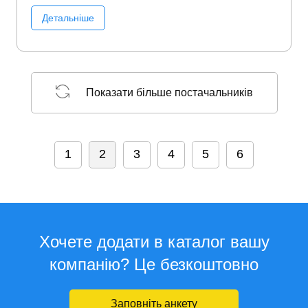
Детальніше
Показати більше постачальників
1
2
3
4
5
6
Хочете додати в каталог вашу
компанію? Це безкоштовно
Заповніть анкету