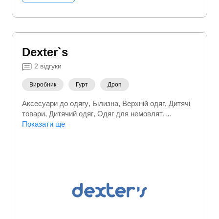
Dexter`s
2
відгуки
Виробник
Гурт
Дроп
Аксесуари до одягу
Білизна
Верхній одяг
Дитячі
товари
Дитячий одяг
Одяг для немовлят
Спортивний (фітнес) одяг
Показати ще
Термобілизна