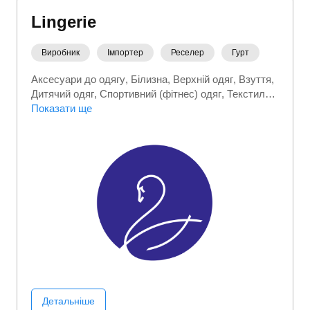
Lingerie
Виробник
Імпортер
Реселер
Гурт
Аксесуари до одягу
Білизна
Верхній одяг
Взуття
Дитячий одяг
Спортивний (фітнес) одяг
Текстиль
Термобілизна
Показати ще
Товари для мам
Детальніше