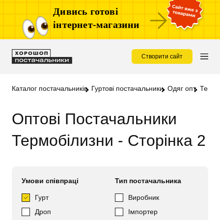
Дивись готові
інтернет-магазини
Створити сайт
Каталог постачальників
Гуртові постачальники
Одяг опт
Термо
Оптові Постачальники
Термобілизни - Сторінка 2
Умови співпраці
Тип постачальника
Гурт
Виробник
Дроп
Імпортер