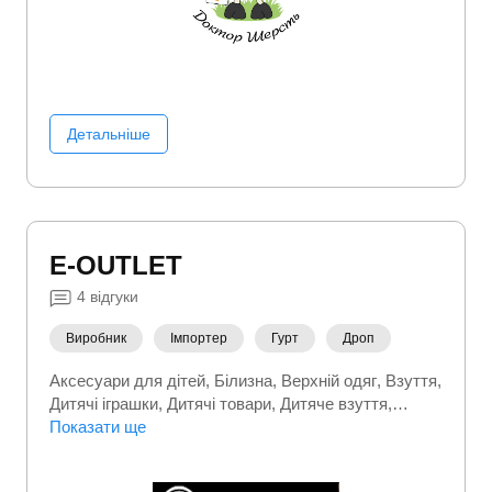
Детальніше
E-OUTLET
4
відгуки
Виробник
Імпортер
Гурт
Дроп
Аксесуари для дітей
Білизна
Верхній одяг
Взуття
Дитячі іграшки
Дитячі товари
Дитяче взуття
Дитячий верхній одяг
Показати ще
Дитячий одяг
Кросівки
Куртки
Одяг для немовлят
Пуховики
Спортивні
костюми
Тапочки
Товари для мам
Футболки