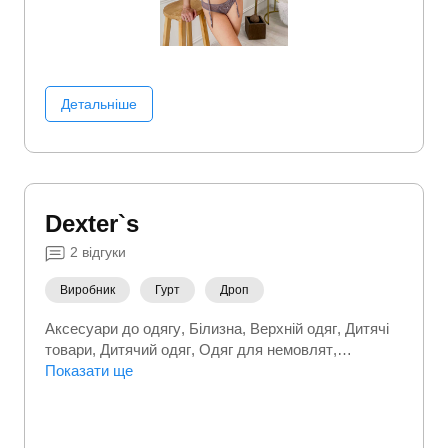
Детальніше
Dexter`s
2
відгуки
Виробник
Гурт
Дроп
Аксесуари до одягу
Білизна
Верхній одяг
Дитячі
товари
Дитячий одяг
Одяг для немовлят
Спортивний (фітнес) одяг
Показати ще
Термобілизна