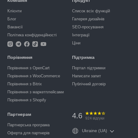
Компанія
Продукт
Клієнти
Список всіх функцій
Блог
Галерея дизайнів
Вакансії
SEO-просування
Політика конфіденційності
Інтеграції
Ціни
Порівняння
Підтримка
Порівняння з OpenCart
Портал підтримки
Порівняння з WooCommerce
Написати запит
Порівняння з Bitrix
Публічний договір
Порівняння з маркетплейсами
Порівняння з Shopify
4.6
Партнерам
924
відгуки
Партнерська програма
Ukraine (UA)
Оферта для партнерів