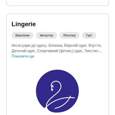
Lingerie
Виробник
Імпортер
Реселер
Гурт
Аксесуари до одягу
Білизна
Верхній одяг
Взуття
Дитячий одяг
Спортивний (фітнес) одяг
Текстиль
Термобілизна
Показати ще
Товари для мам