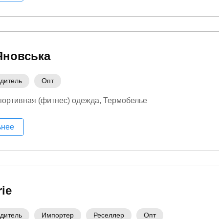
Яновська
дитель
Опт
ортивная (фитнес) одежда
Термобелье
ьнее
rie
дитель
Импортер
Реселлер
Опт