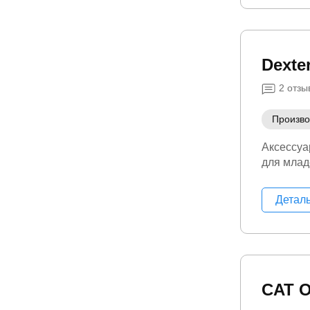
Dexte
2
отзы
Произво
Аксессуа
для мла
Детал
CAT 