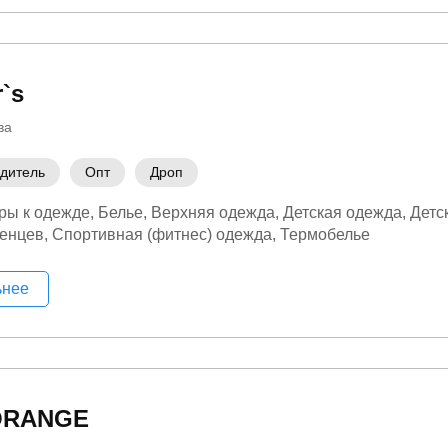
r`s
ва
дитель
Опт
Дроп
ры к одежде
Белье
Верхняя одежда
Детская одежда
Детс
денцев
Спортивная (фитнес) одежда
Термобелье
ьнее
ORANGE