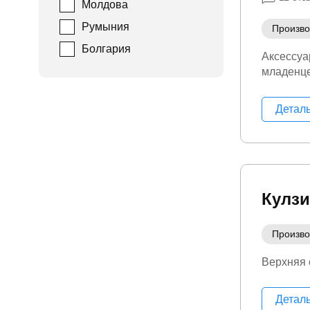
Молдова
Румыния
Произво
Болгария
Аксессуа
младенц
Детал
Кулзи
Произво
Верхняя
Детал