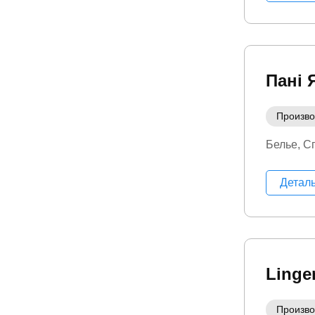
Пані 
Произво
Белье
Сп
Детал
Linge
Произво