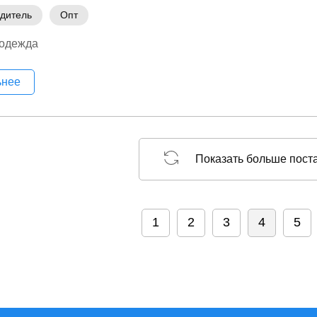
дитель
Опт
 одежда
ьнее
Показать больше пост
1
2
3
4
5