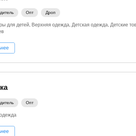
дитель
Опт
Дроп
ры для детей
Верхняя одежда
Детская одежда
Детские то
ев
ьнее
ка
дитель
Опт
 одежда
ьнее