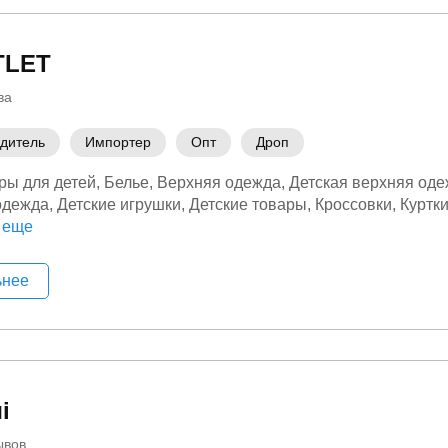
TLET
ва
дитель
Импортер
Опт
Дроп
ры для детей
Белье
Верхняя одежда
Детская верхняя од
одежда
Детские игрушки
Детские товары
Кроссовки
Куртк
ев
 еще
Пуховики
Спортивные костюмы
Тапочки
Товары для м
ьнее
і
ывов