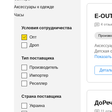
Аксессуары к одежде
E-OU
Часы
4
отзы
Условия сотрудничества
Произво
Опт
Дроп
Аксессуа
Детская 
младенц
Показать
Тип поставщика
Производитель
Детал
Импортер
Реселлер
Страна поставщика
ДоРеч
Украина
11
отз