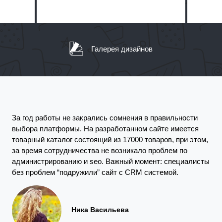
Галерея дизайнов
тил
тно
За год работы не закрались сомнения в правильности
Пос
выбора платформы. На разработанном сайте имеется
на
тех
товарный каталог состоящий из 17000 товаров, при этом,
Ито
за время сотрудничества не возникало проблем по
вер
администрированию и seo. Важный момент: специалисты
т.
что
без проблем “подружили” сайт с CRM системой.
Ника Васильева