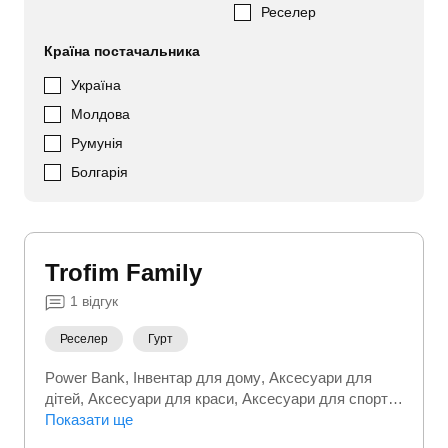
Реселер
Країна постачальника
Україна
Молдова
Румунія
Болгарія
Trofim Family
1
відгук
Реселер
Гурт
Power Bank
Інвентар для дому
Аксесуари для
дітей
Аксесуари для краси
Аксесуари для спорту
Аксесуари до одягу
Показати ще
Аксесуари до телефонів
Білизна
Безшовний одяг
Бутси
Верхній одяг