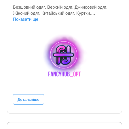
Безшовний одяг
Верхній одяг
Джинсовий одяг
Жіночий одяг
Китайський одяг
Куртки
Молодіжний одяг
Показати ще
Пуховики
Светри
Спортивні
костюми
Спортивний (фітнес) одяг
Трикотажний
одяг
Футболки
Детальніше