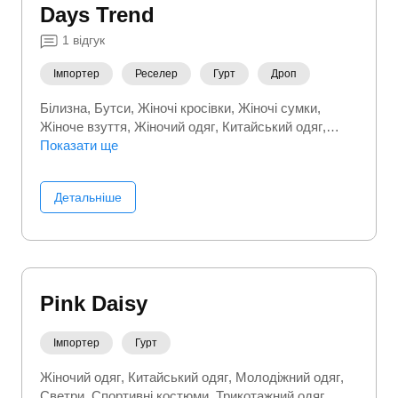
Days Trend
1
відгук
Імпортер
Реселер
Гурт
Дроп
Білизна
Бутси
Жіночі кросівки
Жіночі сумки
Жіноче взуття
Жіночий одяг
Китайський одяг
Кросівки
Показати ще
Куртки
Пуховики
Спортивні костюми
Сумки та валізи
Чоловічі сумки
Чоловіче взуття
Чоловічий одяг
Шапки
Шкарпетки
Детальніше
Pink Daisy
Імпортер
Гурт
Жіночий одяг
Китайський одяг
Молодіжний одяг
Светри
Спортивні костюми
Трикотажний одяг