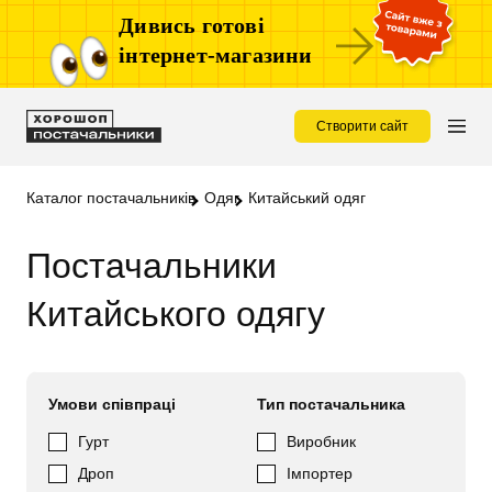
Дивись готові
інтернет-магазини
Створити сайт
Каталог постачальників
Одяг
Китайський одяг
Постачальники
Китайського одягу
Умови співпраці
Тип постачальника
Гурт
Виробник
Дроп
Імпортер