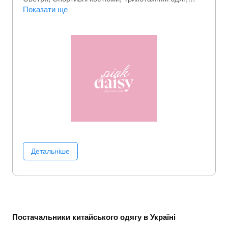
Турецький одяг
Показати ще
Футболки
Детальніше
Постачальники китайського одягу в Україні