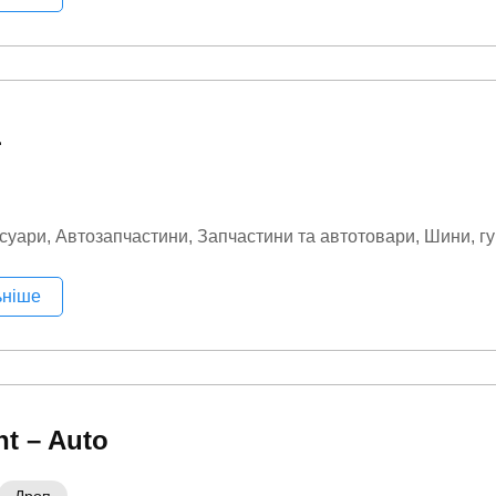
L
суари
Автозапчастини
Запчастини та автотовари
Шини, г
ьніше
nt – Auto