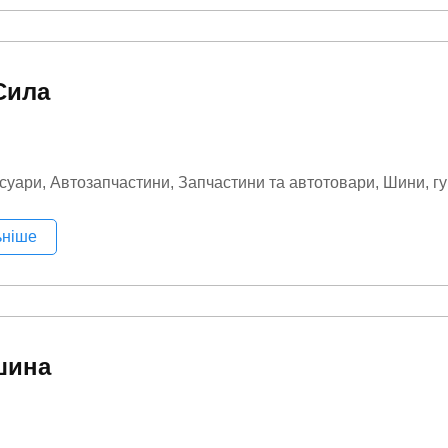
Сила
суари
Автозапчастини
Запчастини та автотовари
Шини, г
ьніше
шина