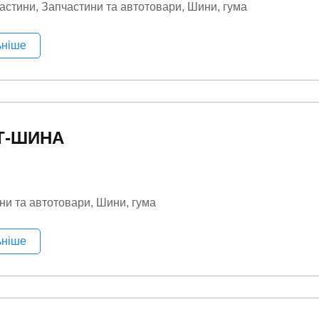
астини
Запчастини та автотовари
Шини, гума
ьніше
Т-ШИНА
ни та автотовари
Шини, гума
ьніше