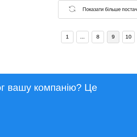
Показати більше поста
1
...
8
9
10
ог вашу компанію? Це