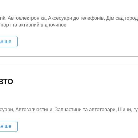
nk
Автоелектроніка
Аксесуари до телефонів
Дім сад город
порт та активний відпочинок
ьніше
АВТО
суари
Автозапчастини
Запчастини та автотовари
Шини, г
ьніше