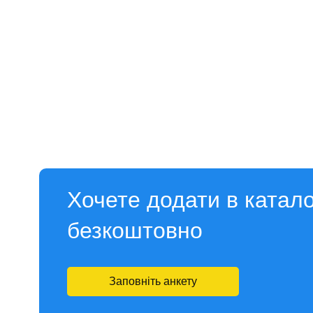
Хочете додати в катал
безкоштовно
Заповніть анкету