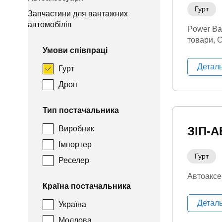
Гурт
Запчастини для вантажних
автомобілів
Power Ba
товари
С
Умови співпраці
Детал
Гурт
Дроп
Тип постачальника
Виробник
ЗІП-
Імпортер
Гурт
Реселер
Автоаксе
Країна постачальника
Детал
Україна
Молдова