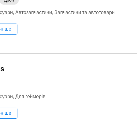
Дроп
суари
Автозапчастини
Запчастини та автотовари
ьніше
s
суари
Для геймерів
ьніше