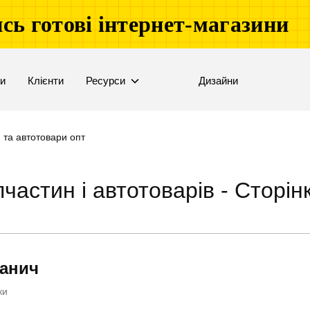
сь готові інтернет-магазини
ни
Клієнти
Ресурси
Дизайни
 та автотовари опт
астин і автотоварів - Сторін
анич
ки