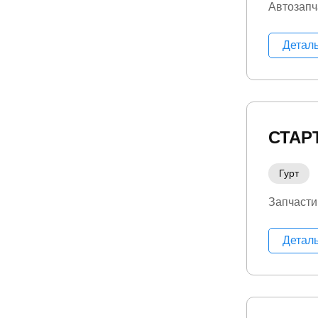
Автозапч
Детал
СТАР
Гурт
Запчасти
Детал