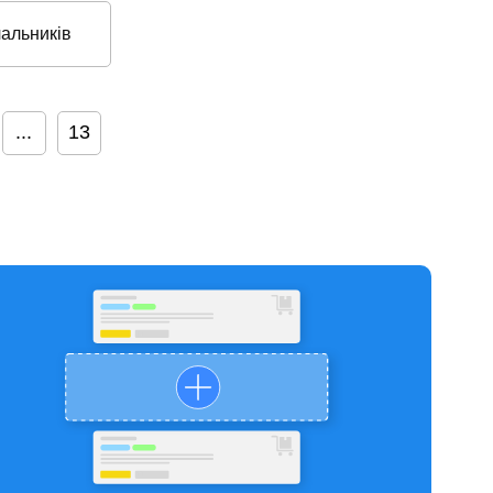
чальників
...
13