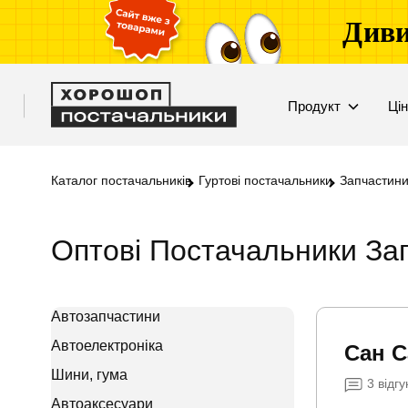
Диви
Продукт
Ці
Каталог постачальників
Гуртові постачальники
Запчастини
Оптові Постачальники Запч
Автозапчастини
Автоелектроніка
Сан С
Шини, гума
3
відгу
Автоаксесуари