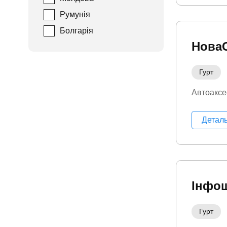
Румунія
Болгарія
Нова
Гурт
Автоаксе
Детал
Інфо
Гурт