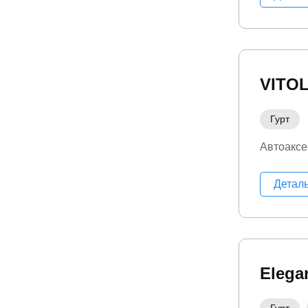
VITO
Гурт
Автоаксе
Детал
Elega