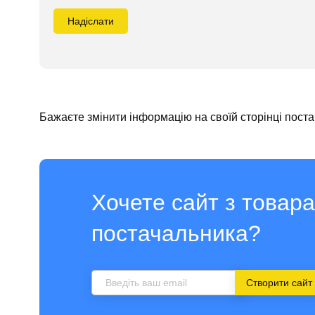
Надіслати
Бажаєте змінити інформацію на своїй сторінці пост
Хочете сайт з товар
постачальника?
Створити сайт