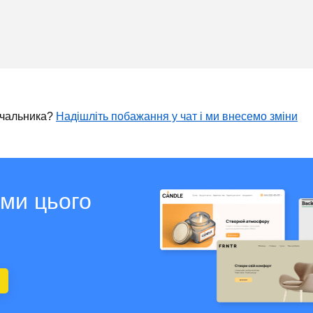
ачальника?
Надішліть побажання у чат і ми внесемо зміни
ами цього