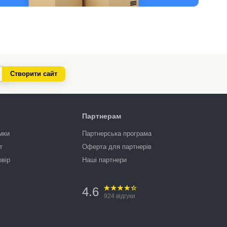
Створити сайт
Партнерам
мки
Партнерська програма
т
Оферта для партнерів
овір
Наші партнери
4.6
924
відгуки