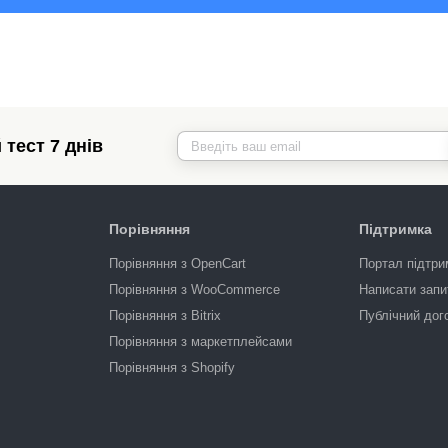
тест 7 днів
Порівняння
Підтримка
Порівняння з OpenCart
Портал підтри
Порівняння з WooCommerce
Написати запи
Порівняння з Bitrix
Публічний дог
Порівняння з маркетплейсами
Порівняння з Shopify