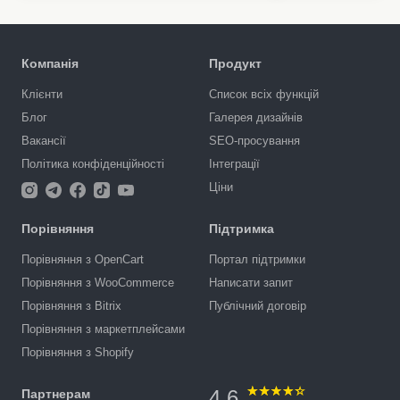
Компанія
Продукт
Клієнти
Список всіх функцій
Блог
Галерея дизайнів
Вакансії
SEO-просування
Політика конфіденційності
Інтеграції
Ціни
Порівняння
Підтримка
Порівняння з OpenCart
Портал підтримки
Порівняння з WooCommerce
Написати запит
Порівняння з Bitrix
Публічний договір
Порівняння з маркетплейсами
Порівняння з Shopify
4.6
Партнерам