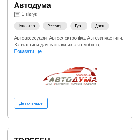
Автодума
1
відгук
Імпортер
Реселер
Гурт
Дроп
Автоаксесуари
Автоелектроніка
Автозапчастини
Запчастини для вантажних автомобілів
Запчастини та автотовари
Показати ще
Шини, гума
Детальніше