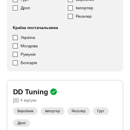
Дроп
Імпортер
Реселер
Країна постачальника
Україна
Молдова
Румунія
Болгарія
DD Tuning
4
відгуки
Виробник
Імпортер
Реселер
Гурт
Дроп