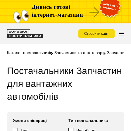
Дивись готові
інтернет-магазини
Створити сайт
Каталог постачальників
Запчастини та автотовари
Запчастини 
Постачальники Запчастин
для вантажних
автомобілів
Умови співпраці
Тип постачальника
Гурт
Виробник