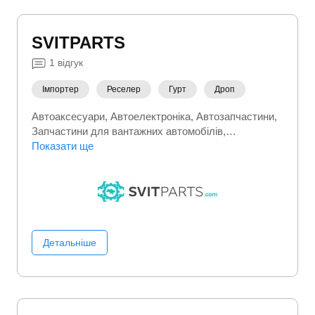
SVITPARTS
1
відгук
Імпортер
Реселер
Гурт
Дроп
Автоаксесуари
Автоелектроніка
Автозапчастини
Запчастини для вантажних автомобілів
Запчастини та автотовари
Показати ще
Шини, гума
Детальніше