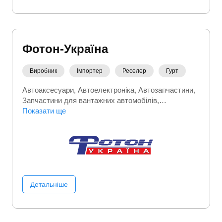
Фотон-Україна
Виробник
Імпортер
Реселер
Гурт
Автоаксесуари
Автоелектроніка
Автозапчастини
Запчастини для вантажних автомобілів
Запчастини та автотовари
Показати ще
Шини, гума
Детальніше