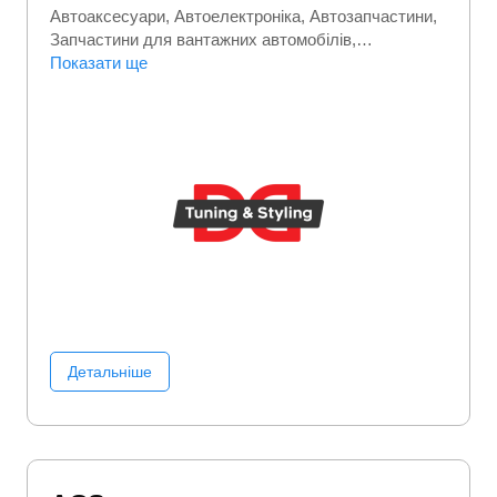
Автоаксесуари
Автоелектроніка
Автозапчастини
Запчастини для вантажних автомобілів
Запчастини та автотовари
Показати ще
Детальніше