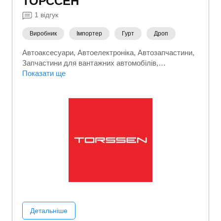
ТОРССЕН
1
відгук
Виробник
Імпортер
Гурт
Дроп
Автоаксесуари
Автоелектроніка
Автозапчастини
Запчастини для вантажних автомобілів
Запчастини та автотовари
Показати ще
Детальніше