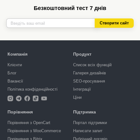
Безкоштовний тест 7 днів
Створити сайт
Компанія
Продукт
Клієнти
Список всіх функцій
Блог
Галерея дизайнів
Вакансії
SEO-просування
Політика конфіденційності
Інтеграції
Ціни
Порівняння
Підтримка
Порівняння з OpenCart
Портал підтримки
Порівняння з WooCommerce
Написати запит
Порівняння з Bitrix
Публічний договір