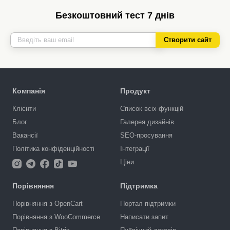
Безкоштовний тест 7 днів
Створити сайт
Компанія
Продукт
Клієнти
Список всіх функцій
Блог
Галерея дизайнів
Вакансії
SEO-просування
Політика конфіденційності
Інтеграції
Ціни
Порівняння
Підтримка
Порівняння з OpenCart
Портал підтримки
Порівняння з WooCommerce
Написати запит