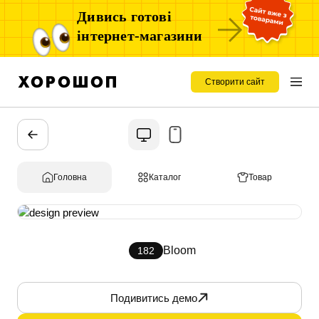
Дивись готові
інтернет-магазини
Створити сайт
Головна
Каталог
Товар
Bloom
182
Подивитись демо