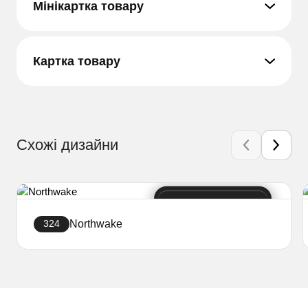
Мінікартка товару
Картка товару
Схожі дизайни
Northwake
324
Створити сайт