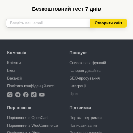
Безкоштовний тест 7 днів
Створити сайт
Компанія
Продукт
Клієнти
Список всіх функцій
Блог
Галерея дизайнів
Вакансії
SEO-просування
Політика конфіденційності
Інтеграції
Ціни
Порівняння
Підтримка
Порівняння з OpenCart
Портал підтримки
Порівняння з WooCommerce
Написати запит