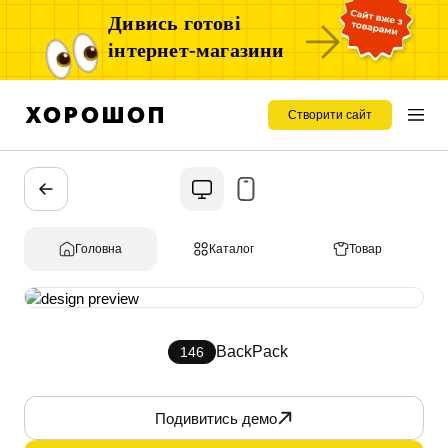
Дивись готові
інтернет-магазини
Створити сайт
Головна
Каталог
Товар
BackPack
146
Подивитись демо