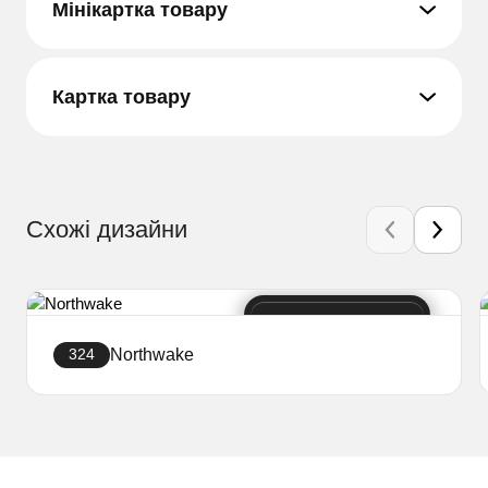
Мінікартка товару
Картка товару
Схожі дизайни
Northwake
324
Створити сайт