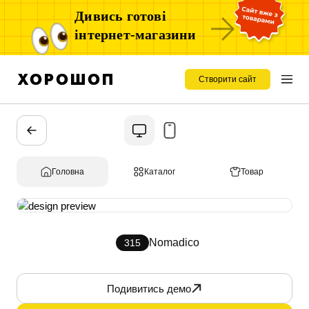
Дивись готові
інтернет-магазини
Створити сайт
Головна
Каталог
Товар
Nomadico
315
Подивитись демо