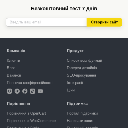
Безкоштовний тест 7 днів
Створити сайт
Компанія
Продукт
Клієнти
Список всіх функцій
Блог
Галерея дизайнів
Вакансії
SEO-просування
Політика конфіденційності
Інтеграції
Ціни
Порівняння
Підтримка
Порівняння з OpenCart
Портал підтримки
Порівняння з WooCommerce
Написати запит