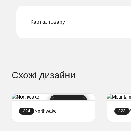
Картка товару
Схожі дизайни
Northwake
324
323
Створити сайт