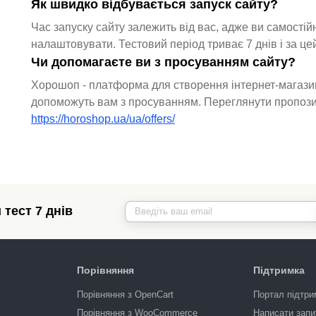
Як швидко відбувається запуск сайту?
Час запуску сайту залежить від вас, адже ви самості
налаштовувати. Тестовий період триває 7 днів і за ц
Чи допомагаєте ви з просуванням сайту?
Хорошоп - платформа для створення інтернет-магазин
допоможуть вам з просуванням. Переглянути пропозиц
https://horoshop.ua/ua/offers/
тест 7 днів
Порівняння
Підтримка
Порівняння з OpenCart
Портал підтри
Порівняння з WooCommerce
Написати запи