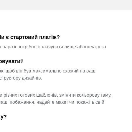
Чи є стартовий платіж?
у наразі потрібно оплачувати лише абонплату за
товувати?
к, щоб він був максимально схожий на ваш.
структору дизайнів.
 різних готових шаблонів, змінити кольорову гаму,
ваші побажання, надайте макет чи покажіть свій
ну?