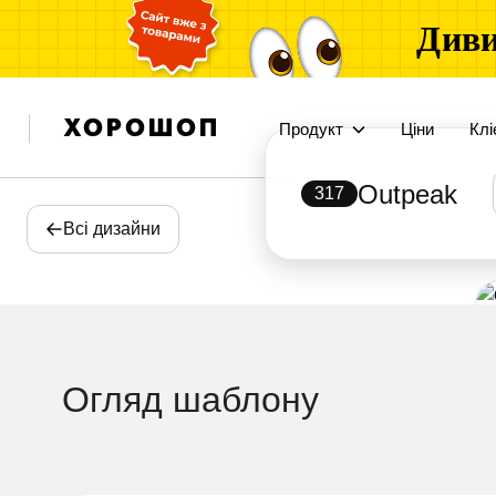
Диви
Продукт
Ціни
Клі
Outpeak
317
Всі дизайни
Огляд шаблону