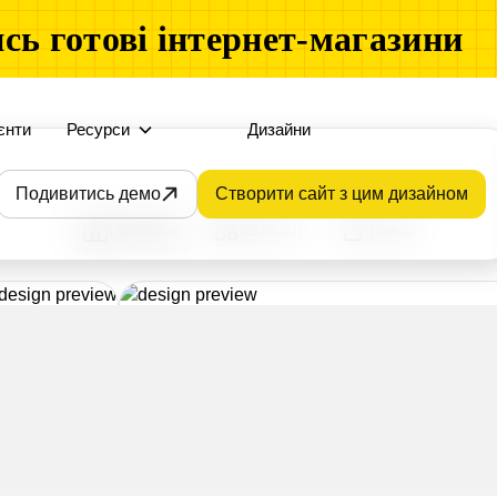
сь готові інтернет-магазини
єнти
Ресурси
Дизайни
Подивитись демо
Створити сайт з цим дизайном
Головна
Каталог
Товар