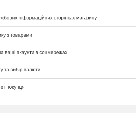
ужбових інформаційних сторінках магазину
ику з товарами
на ваші акаунти в соцмережах
у та вибір валюти
нет покупця