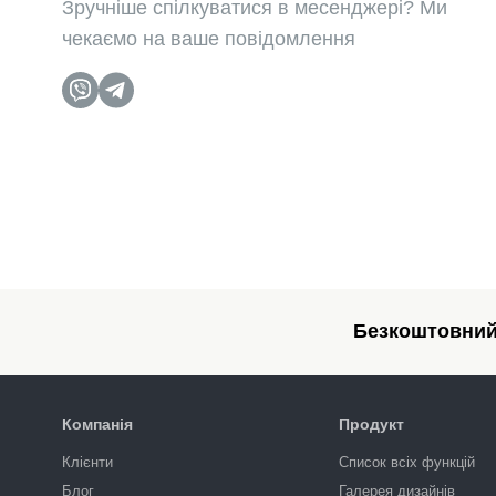
Зручніше спілкуватися в месенджері? Ми
чекаємо на ваше повідомлення
Безкоштовний 
Компанія
Продукт
Клієнти
Список всіх функцій
Блог
Галерея дизайнів