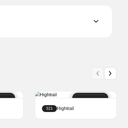
Hightrail
321
Створити сайт