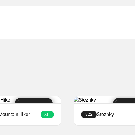
MountainHiker
Stezhky
322
ХІТ
Створити сайт
Створити сайт