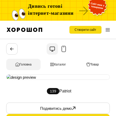
Дивись готові
інтернет-магазини
Створити сайт
Головна
Каталог
Товар
Patriot
139
Подивитись демо