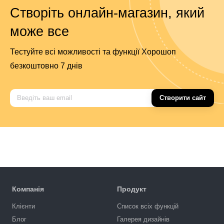
Створіть онлайн-магазин, який
може все
Тестуйте всі можливості та функції Хорошоп
безкоштовно 7 днів
Створити сайт
Компанія
Продукт
Клієнти
Список всіх функцій
Блог
Галерея дизайнів