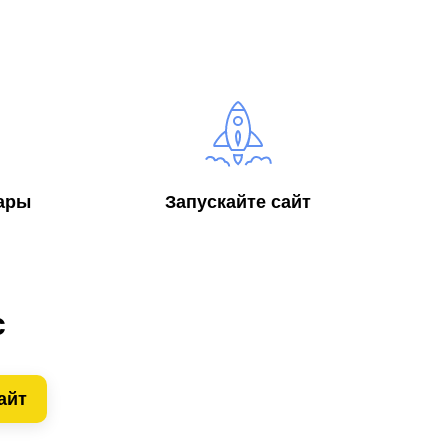
ары
Запускайте сайт
с
айт