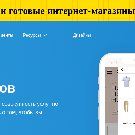
и готовые интернет-магазин
лиенты
Ресурсы
Дизайны
нов
совокупность услуг по
 о том, чтобы вы