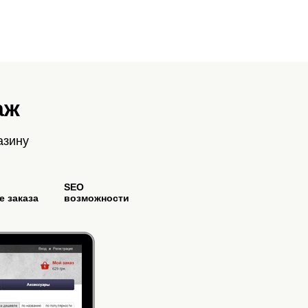
аж
азину
SEO
 заказа
возможности