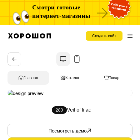
Смотри готовые
интернет-магазины
Создать сайт
Главная
Каталог
Товар
Veil of lilac
289
Посмотреть демо