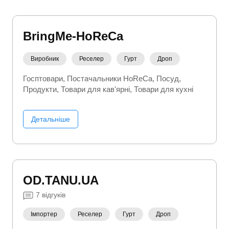
BringMe-HoReCa
Виробник
Реселер
Гурт
Дроп
Госптовари
Постачальники HoReCa
Посуд
Продукти
Товари для кав'ярні
Товари для кухні
Детальніше
OD.TANU.UA
7
відгуків
Імпортер
Реселер
Гурт
Дроп