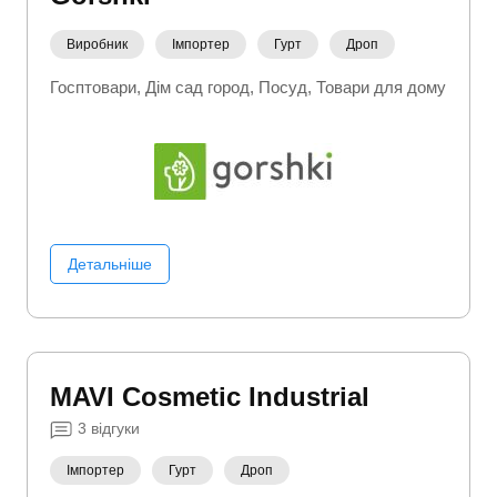
Виробник
Імпортер
Гурт
Дроп
Госптовари
Дім сад город
Посуд
Товари для дому
Детальніше
MAVI Сosmetic Іndustrial
3
відгуки
Імпортер
Гурт
Дроп