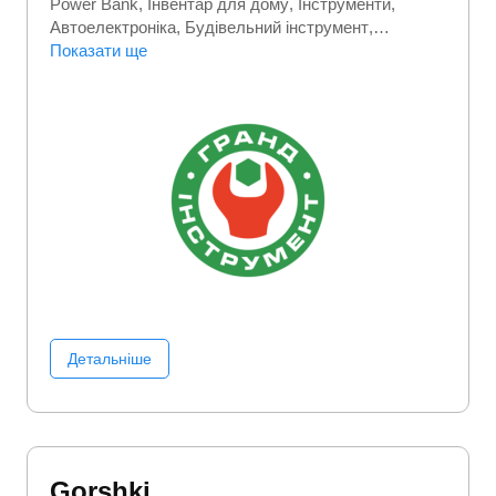
Power Bank
Інвентар для дому
Інструменти
Автоелектроніка
Будівельний інструмент
Будівництво та ремонт
Показати ще
Витратні матеріали для
інструментів
Госптовари
Електроінструмент
Запчастини та автотовари
Ручний інструмент
Станки і обладнання
Детальніше
Gorshki