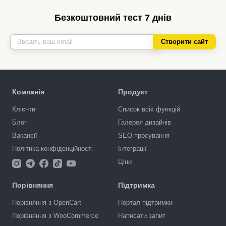
Безкоштовний тест 7 днів
Створити сайт
Компанія
Продукт
Клієнти
Список всіх функцій
Блог
Галерея дизайнів
Вакансії
SEO-просування
Політика конфіденційності
Інтеграції
Ціни
Порівняння
Підтримка
Порівняння з OpenCart
Портал підтримки
Порівняння з WooCommerce
Написати запит