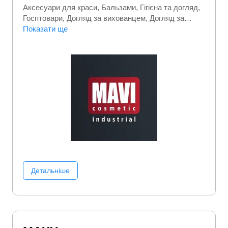
Аксесуари для краси
Бальзами
Гігієна та догляд
Госптовари
Догляд за вихованцем
Догляд за
волоссям
Показати ще
Догляд за обличчям
Догляд за
порожниною рота
Догляд за тілом
Доглядова
косметика
Засоби для гоління
Особиста гігієна
Побутова хімія
Фарба для волосся
Шампуні
Детальніше