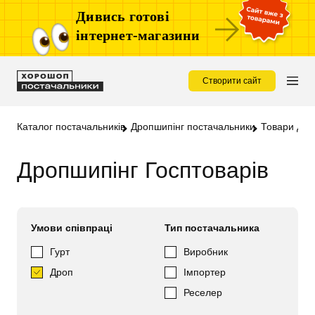
Дивись готові
інтернет-магазини
Створити сайт
Каталог постачальників
Дропшипінг постачальники
Товари для
Дропшипінг Госптоварів
Умови співпраці
Тип постачальника
Гурт
Виробник
Дроп
Імпортер
Реселер