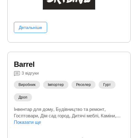
Детальніше
Barrel
3
відгуки
Виробник
Імпортер
Реселер
Гурт
Дроп
Інвентар для дому
Будівництво та ремонт
Госптовари
Дім сад город
Дитячі меблі
Каміни
Кліматична техніка
Показати ще
Сільське господарство
Садові
меблі
Садовий інвентар
Сантехніка
Товари для
дому