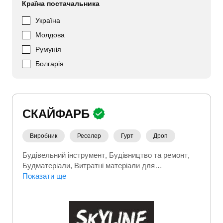
Країна постачальника
Україна
Молдова
Румунія
Болгарія
СКАЙФАРБ
Виробник
Реселер
Гурт
Дроп
Будівельний інструмент
Будівництво та ремонт
Будматеріали
Витратні матеріали для
інструментів
Показати ще
Госптовари
Дім сад город
Ручний
інструмент