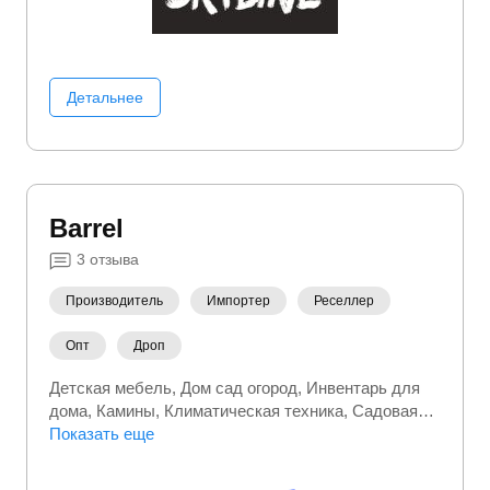
Детальнее
Barrel
3
отзыва
Производитель
Импортер
Реселлер
Опт
Дроп
Детская мебель
Дом сад огород
Инвентарь для
дома
Камины
Климатическая техника
Садовая
мебель
Показать еще
Садовый инвентарь
Сантехника
Сельское хозяйство
Строительство и ремонт
Товары для дома
Хозтовары