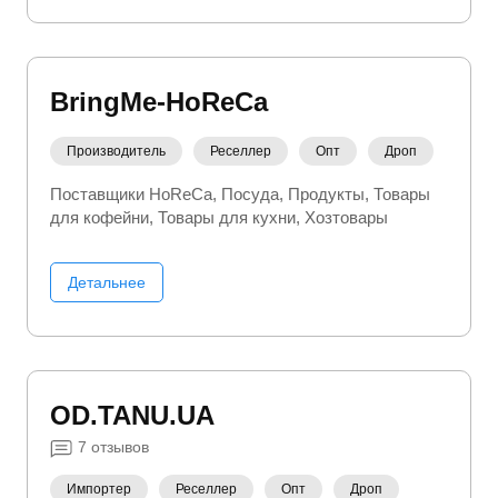
BringMe-HoReCa
Производитель
Реселлер
Опт
Дроп
Поставщики HoReCa
Посуда
Продукты
Товары
для кофейни
Товары для кухни
Хозтовары
Детальнее
OD.TANU.UA
7
отзывов
Импортер
Реселлер
Опт
Дроп