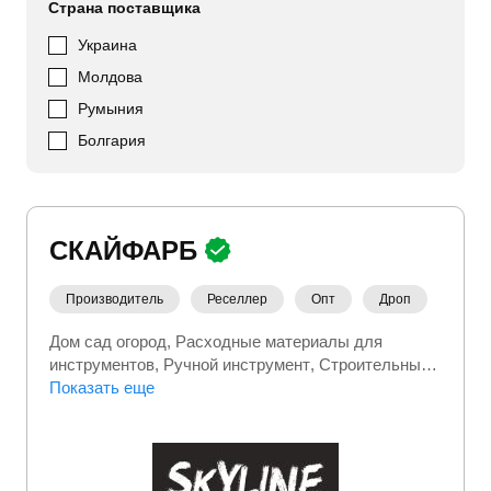
Страна поставщика
Украина
Молдова
Румыния
Болгария
СКАЙФАРБ
Производитель
Реселлер
Опт
Дроп
Дом сад огород
Расходные материалы для
инструментов
Ручной инструмент
Строительный
инструмент
Показать еще
Строительство и ремонт
Стройматериалы
Хозтовары