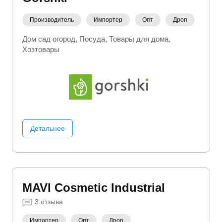
Производитель
Импортер
Опт
Дроп
Дом сад огород
Посуда
Товары для дома
Хозтовары
Детальнее
MAVI Сosmetic Іndustrial
3
отзыва
Импортер
Опт
Дроп