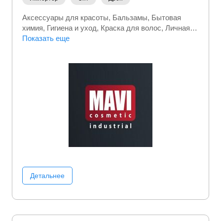
Аксессуары для красоты
Бальзамы
Бытовая
химия
Гигиена и уход
Краска для волос
Личная
гигиена
Показать еще
Средства для бритья
Уход за волосами
Уход за лицом
Уход за питомцем
Уход за
полостью рта
Уход за телом
Уходовая косметика
Хозтовары
Шампуни
Детальнее