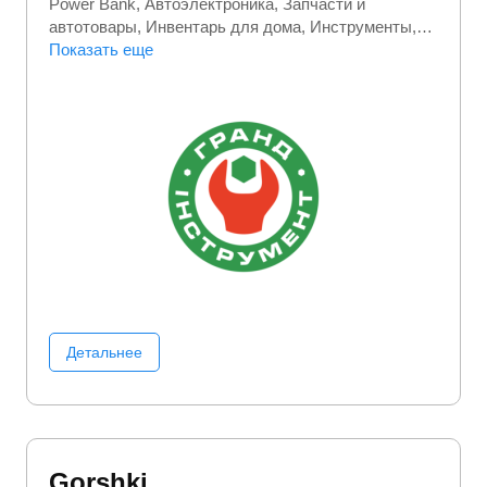
Power Bank
Автоэлектроника
Запчасти и
автотовары
Инвентарь для дома
Инструменты
Расходные материалы для инструментов
Показать еще
Ручной
инструмент
Станки и оборудование
Строительный инструмент
Строительство и
ремонт
Хозтовары
Электроинструмент
Детальнее
Gorshki