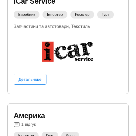
ICar Service
Виробник
Імпортер
Реселер
Гурт
Запчастини та автотовари
Текстиль
Детальніше
Америка
1
відгук
Імпортер
Гурт
Дроп