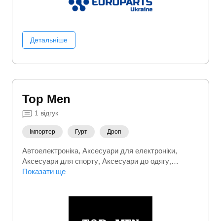
Детальніше
Top Men
1
відгук
Імпортер
Гурт
Дроп
Автоелектроніка
Аксесуари для електроніки
Аксесуари для спорту
Аксесуари до одягу
Аксесуари до телефонів
Показати ще
Білизна
Верхній одяг
Взуття
Електроніка
Одяг
Спортивний (фітнес)
одяг
Сумки та валізи