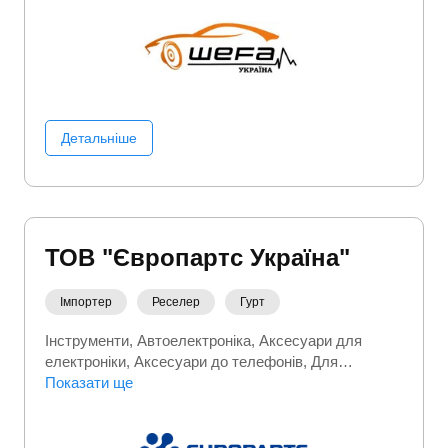
Детальніше
ТОВ "Європартс Україна"
Імпортер
Реселер
Гурт
Інструменти
Автоелектроніка
Аксесуари для
електроніки
Аксесуари до телефонів
Для
геймерів
Показати ще
Електроніка
Комплектуючі до серверів
Мережеве обладнання
Офісна техніка
Портативна
електроніка
Ручний інструмент
Сервери
Фото/
Відео/Аудіо