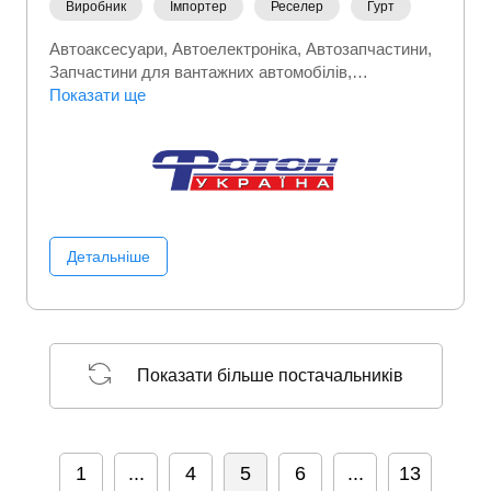
Виробник
Імпортер
Реселер
Гурт
Автоаксесуари
Автоелектроніка
Автозапчастини
Запчастини для вантажних автомобілів
Запчастини та автотовари
Показати ще
Шини, гума
Детальніше
Показати більше постачальників
1
...
4
5
6
...
13