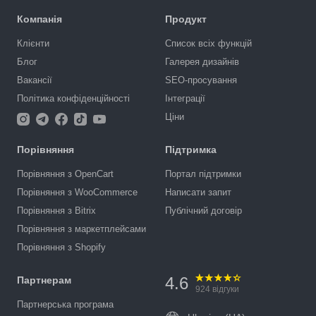
Компанія
Продукт
Клієнти
Список всіх функцій
Блог
Галерея дизайнів
Вакансії
SEO-просування
Політика конфіденційності
Інтеграції
Ціни
Порівняння
Підтримка
Порівняння з OpenCart
Портал підтримки
Порівняння з WooCommerce
Написати запит
Порівняння з Bitrix
Публічний договір
Порівняння з маркетплейсами
Порівняння з Shopify
4.6
Партнерам
924
відгуки
Партнерська програма