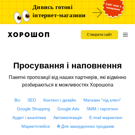
Дивись готові
інтернет-магазини
Створити сайт
Просування і наповнення
Пакетні пропозиції від наших партнерів, які відмінно
розбираються в можливостях Хорошопа
Всi
SEO
Контент і дизайн
Магазин "під ключ"
Google Shopping
Google Ads
SMM і таргетинг
Аудит і аналітика
Автоматизація
E-mail маркетинг
Маркетплейси
🌐 Для закордонних продажів