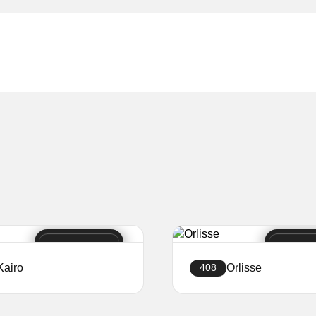
Kairo
Orlisse
408
Створити сайт
Створити сайт