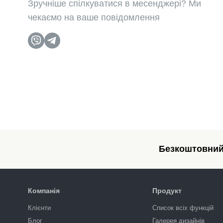
Зручніше спілкуватися в месенджері? Ми
чекаємо на ваше повідомлення
Безкоштовний 
Компанія
Продукт
Клієнти
Список всіх функцій
Блог
Галерея дизайнів