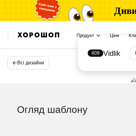
Диви
Продукт
Ціни
Клі
Vidlik
409
Всі дизайни
Огляд шаблону