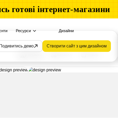
сь готові інтернет-магазини
єнти
Ресурси
Дизайни
Подивитись демо
Створити сайт з цим дизайном
Головна
Каталог
Товар