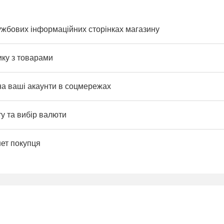
ужбових інформаційних сторінках магазину
ику з товарами
на ваші акаунти в соцмережах
у та вибір валюти
нет покупця