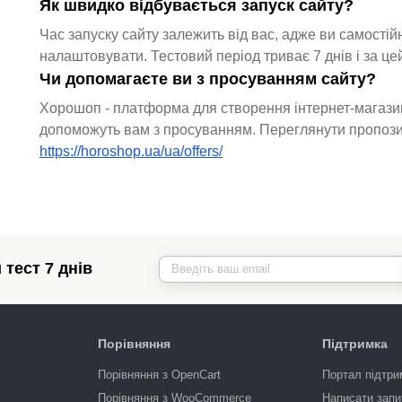
Як швидко відбувається запуск сайту?
Час запуску сайту залежить від вас, адже ви самості
налаштовувати. Тестовий період триває 7 днів і за ц
Чи допомагаєте ви з просуванням сайту?
Хорошоп - платформа для створення інтернет-магазин
допоможуть вам з просуванням. Переглянути пропозиц
https://horoshop.ua/ua/offers/
тест 7 днів
Порівняння
Підтримка
Порівняння з OpenCart
Портал підтри
Порівняння з WooCommerce
Написати запи