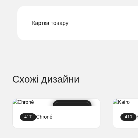
Картка товару
Схожі дизайни
Chroné
417
410
Створити сайт