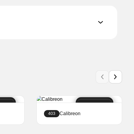
Calibreon
403
Створити сайт