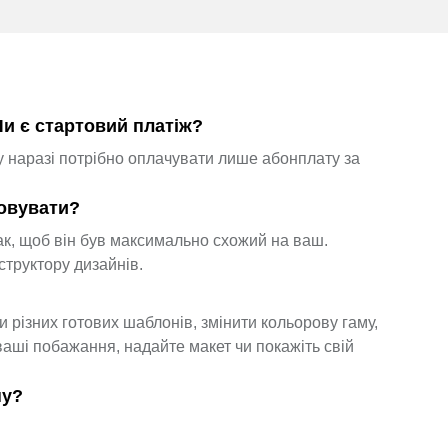
Чи є стартовий платіж?
у наразі потрібно оплачувати лише абонплату за
товувати?
к, щоб він був максимально схожий на ваш.
структору дизайнів.
 різних готових шаблонів, змінити кольорову гаму,
ваші побажання, надайте макет чи покажіть свій
ну?