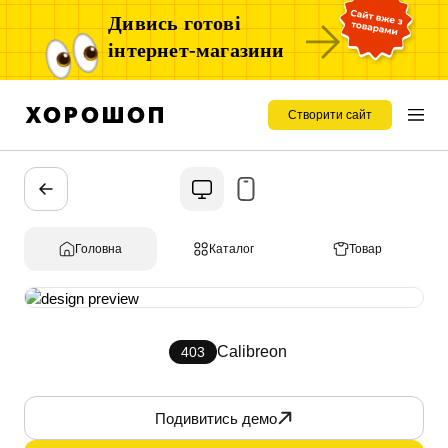
Дивись готові
інтернет-магазини
Створити сайт
Головна
Каталог
Товар
Calibreon
403
Подивитись демо