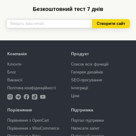
Безкоштовний тест 7 днів
Створити сайт
Компанія
Продукт
Клієнти
Список всіх функцій
Блог
Галерея дизайнів
Вакансії
SEO-просування
Політика конфіденційності
Інтеграції
Ціни
Порівняння
Підтримка
Порівняння з OpenCart
Портал підтримки
Порівняння з WooCommerce
Написати запит