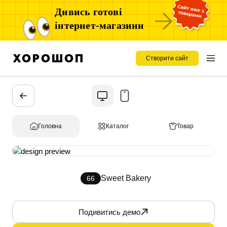
Дивись готові
інтернет-магазини
Створити сайт
Головна
Каталог
Товар
Sweet Bakery
66
Подивитись демо