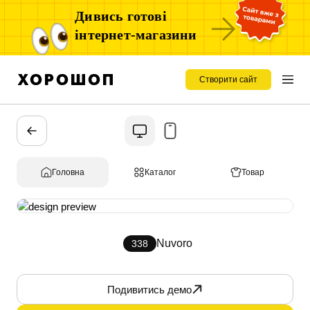
Дивись готові
інтернет-магазини
Створити сайт
Головна
Каталог
Товар
Nuvoro
338
Подивитись демо