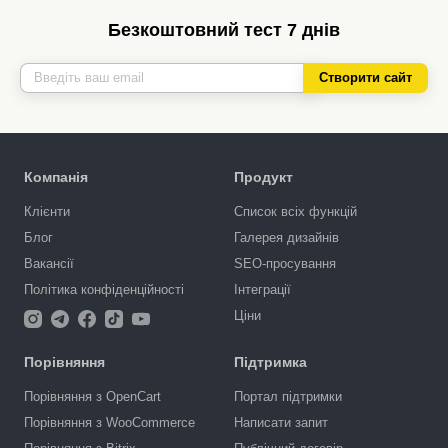
Безкоштовний тест 7 днів
Створити сайт
Компанія
Продукт
Клієнти
Список всіх функцій
Блог
Галерея дизайнів
Вакансії
SEO-просування
Політика конфіденційності
Інтеграції
Ціни
Порівняння
Підтримка
Порівняння з OpenCart
Портал підтримки
Порівняння з WooCommerce
Написати запит