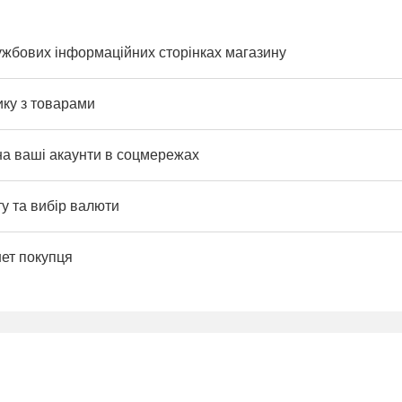
ужбових інформаційних сторінках магазину
ику з товарами
на ваші акаунти в соцмережах
у та вибір валюти
нет покупця