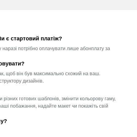
Чи є стартовий платіж?
у наразі потрібно оплачувати лише абонплату за
товувати?
к, щоб він був максимально схожий на ваш.
структору дизайнів.
 різних готових шаблонів, змінити кольорову гаму,
ваші побажання, надайте макет чи покажіть свій
ну?