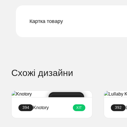
Картка товару
Схожі дизайни
Knotory
394
392
ХІТ
Створити сайт