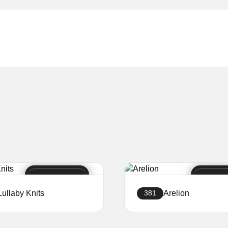
Lullaby Knits
Arelion
381
Створити сайт
Створити сайт