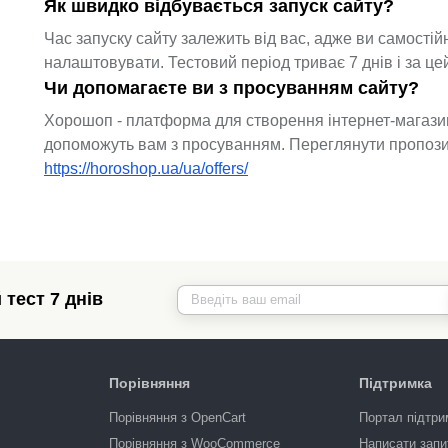
Як швидко відбувається запуск сайту?
Час запуску сайту залежить від вас, адже ви самості
налаштовувати. Тестовий період триває 7 днів і за ц
Чи допомагаєте ви з просуванням сайту?
Хорошоп - платформа для створення інтернет-магазин
допоможуть вам з просуванням. Переглянути пропозиц
https://horoshop.ua/ua/offers/
тест 7 днів
Порівняння
Підтримка
Порівняння з OpenCart
Портал підтри
Порівняння з WooCommerce
Написати запи