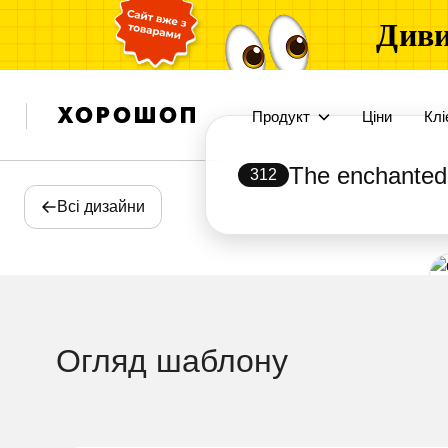
Диви
Продукт
Ціни
Клі
The enchanted
312
Всі дизайни
Огляд шаблону