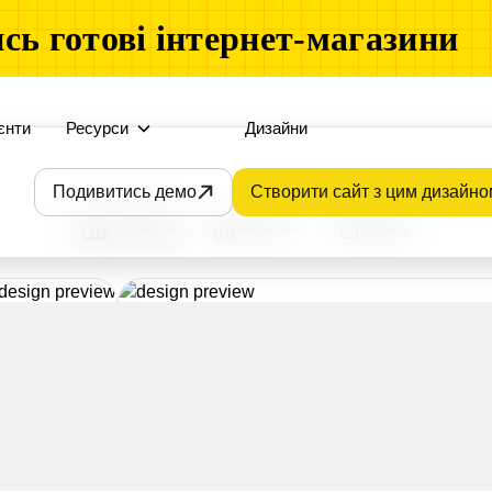
сь готові інтернет-магазини
єнти
Ресурси
Дизайни
Подивитись демо
Створити сайт з цим дизайно
Головна
Каталог
Товар