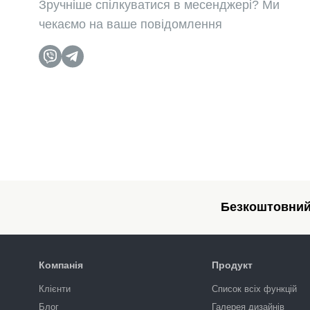
Зручніше спілкуватися в месенджері? Ми
чекаємо на ваше повідомлення
Безкоштовний 
Компанія
Продукт
Клієнти
Список всіх функцій
Блог
Галерея дизайнів