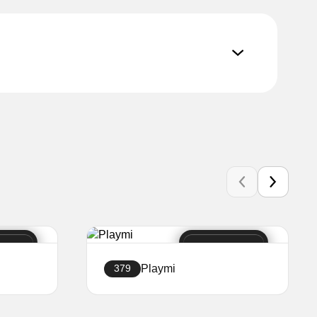
Playmi
379
Створити сайт