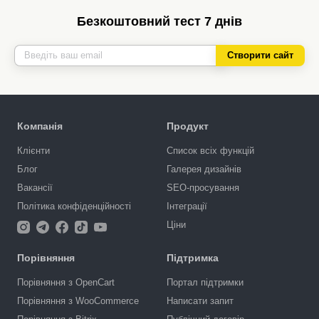
Безкоштовний тест 7 днів
Створити сайт
Компанія
Продукт
Клієнти
Список всіх функцій
Блог
Галерея дизайнів
Вакансії
SEO-просування
Політика конфіденційності
Інтеграції
Ціни
Порівняння
Підтримка
Порівняння з OpenCart
Портал підтримки
Порівняння з WooCommerce
Написати запит