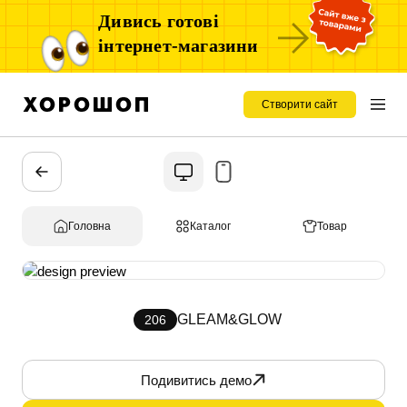
Дивись готові
інтернет-магазини
Створити сайт
Головна
Каталог
Товар
GLEAM&GLOW
206
Подивитись демо