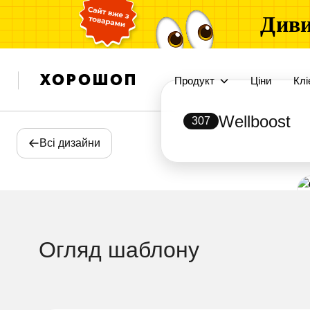
Диви
Продукт
Ціни
Клі
Wellboost
307
Всі дизайни
Огляд шаблону