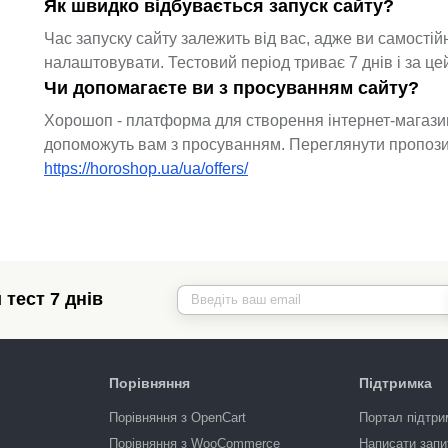
Як швидко відбувається запуск сайту?
Час запуску сайту залежить від вас, адже ви самості
налаштовувати. Тестовий період триває 7 днів і за ц
Чи допомагаєте ви з просуванням сайту?
Хорошоп - платформа для створення інтернет-магазин
допоможуть вам з просуванням. Переглянути пропозиц
https://horoshop.ua/ua/offers/
тест 7 днів
Порівняння
Підтримка
Порівняння з OpenCart
Портал підтри
Порівняння з WooCommerce
Написати запи