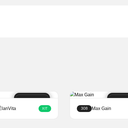
ÉlanVita
Max Gain
308
ХІТ
Створити сайт
Створити сайт