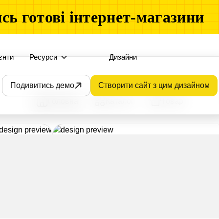
сь готові інтернет-магазини
єнти
Ресурси
Дизайни
Подивитись демо
Створити сайт з цим дизайном
Головна
Каталог
Товар