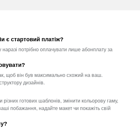
Чи є стартовий платіж?
у наразі потрібно оплачувати лише абонплату за
товувати?
к, щоб він був максимально схожий на ваш.
структору дизайнів.
 різних готових шаблонів, змінити кольорову гаму,
ваші побажання, надайте макет чи покажіть свій
ну?