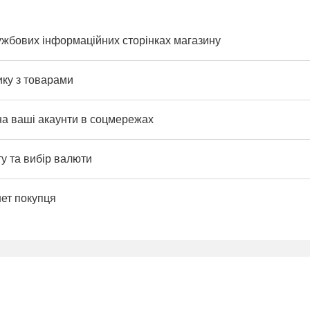
ужбових інформаційних сторінках магазину
ику з товарами
на ваші акаунти в соцмережах
у та вибір валюти
нет покупця