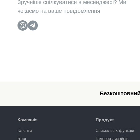
Зручніше спілкуватися в месенджері? Ми
чекаємо на ваше повідомлення
Безкоштовний 
Компанія
Продукт
Клієнти
Список всіх функцій
Блог
Галерея дизайнів