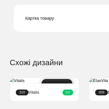
Картка товару
Схожі дизайни
Vitalis
310
309
ХІТ
Створити сайт