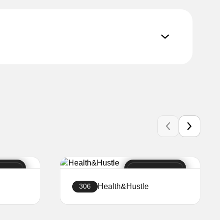
Health&Hustle
306
Створити сайт