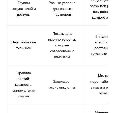
Группы
Разные условия
всех» или ру
покупателей и
для разных
согласован
доступы
партнеров
каждого зак
Показывать
Путаница,
именно те цены,
Персональные
конфликты
которые
типы цен
постоянны
согласованы с
«уточните це
клиентом
Правила
Мелкие
партий:
Защищает
нерентабель
кратность,
экономику опта
заказы и руч
минимальная
отказы
сумма
Медленно