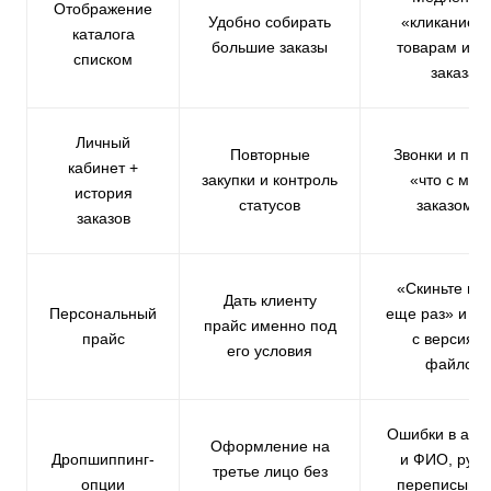
Отображение
Удобно собирать
«кликание» 
каталога
большие заказы
товарам и с
списком
заказа
Личный
Повторные
Звонки и пис
кабинет +
закупки и контроль
«что с мои
история
статусов
заказом?»
заказов
«Скиньте пр
Дать клиенту
Персональный
еще раз» и ра
прайс именно под
прайс
с версиям
его условия
файлов
Ошибки в адр
Оформление на
Дропшиппинг-
и ФИО, ручн
третье лицо без
опции
переписыва