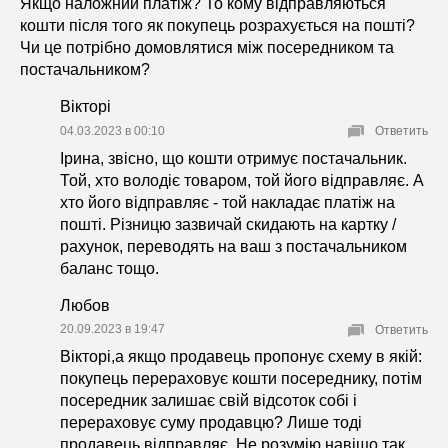
Якщо наложний платіж? То кому відправляються
кошти після того як покупець розрахується на пошті?
Чи це потрібно домовлятися між посередником та
постачальником?
Вікторі
04.03.2023 в 00:10
Ответить
Ірина, звісно, що кошти отримує постачальник.
Той, хто володіє товаром, той його відправляє. А
хто його відправляє - той накладає платіж на
пошті. Різницю зазвичай скидають на картку /
рахунок, переводять на ваш з постачальником
баланс тощо.
Любов
20.09.2023 в 19:47
Ответить
Вікторі,а якщо продавець пропонує схему в якій:
покупець перераховує кошти посереднику, потім
посередник залишає свій відсоток собі і
перераховує суму продавцю? Лише тоді
продавець відправляє. Не розумію навіщо так