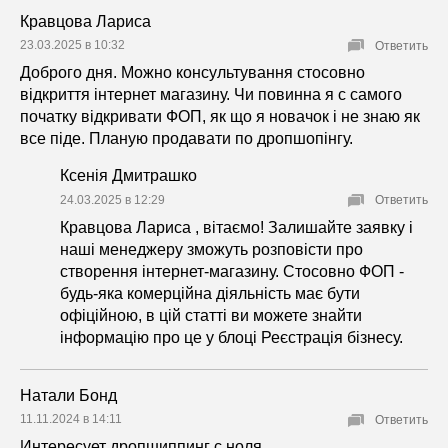
Кравцова Лариса
23.03.2025 в 10:32
Ответить
Доброго дня. Можно консультування стосовно
відкриття інтернет магазину. Чи повинна я с самого
початку відкривати ФОП, як що я новачок і не знаю як
все піде. Планую продавати по дропшопінгу.
Ксенія Дмитрашко
24.03.2025 в 12:29
Ответить
Кравцова Лариса , вітаємо! Залишайте заявку і
наші менеджеру зможуть розповісти про
створення інтернет-магазину. Стосовно ФОП -
будь-яка комерційна діяльність має бути
офіційною, в цій статті ви можете знайти
інформацію про це у блоці Реєстрація бізнесу.
Натали Бонд
11.11.2024 в 14:11
Ответить
Интересует дропшиппинг с ноля.