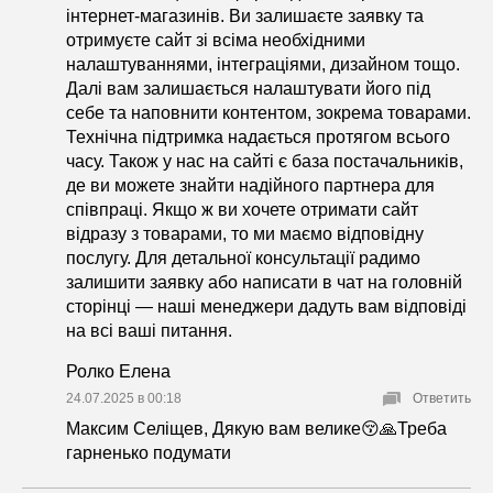
інтернет-магазинів. Ви залишаєте заявку та
отримуєте сайт зі всіма необхідними
налаштуваннями, інтеграціями, дизайном тощо.
Далі вам залишається налаштувати його під
себе та наповнити контентом, зокрема товарами.
Технічна підтримка надається протягом всього
часу. Також у нас на сайті є база постачальників,
де ви можете знайти надійного партнера для
співпраці. Якщо ж ви хочете отримати сайт
відразу з товарами, то ми маємо відповідну
послугу. Для детальної консультації радимо
залишити заявку або написати в чат на головній
сторінці — наші менеджери дадуть вам відповіді
на всі ваші питання.
Ролко Елена
24.07.2025 в 00:18
Ответить
Максим Селіщев, Дякую вам велике😚🙏Треба
гарненько подумати