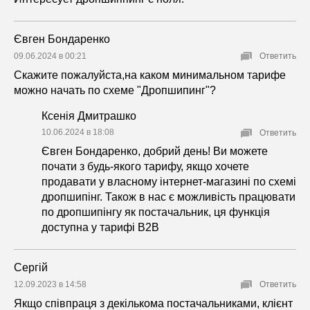
Євген Бондаренко
09.06.2024 в 00:21
Ответить
Скажите пожалуйста,на каком минимальном тарифе
можно начать по схеме "Дропшипинг"?
Ксенія Дмитрашко
10.06.2024 в 18:08
Ответить
Євген Бондаренко, добрий день! Ви можете
почати з будь-якого тарифу, якщо хочете
продавати у власному інтернет-магазині по схемі
дропшипінг. Також в нас є можливість працювати
по дропшипінгу як постачальник, ця функція
доступна у тарифі B2B
Сергій
12.09.2023 в 14:58
Ответить
Якщо співпраця з декількома постачальниками, клієнт