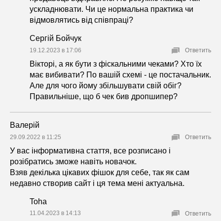
ускладнювати. Чи це нормальна практика чи
відмовлятись від співпраці?
Сергій Бойчук
19.12.2023 в 17:06
Ответить
Вікторі, а як бути з фіскальними чеками? Хто їх
має вибивати? По вашій схемі - це постачальник.
Але для чого йому збільшувати свій обіг?
Правильніше, що б чек бив дропшипер?
Валерій
29.09.2022 в 11:25
Ответить
У вас інформативна стаття, все розписано і
розібратись зможе навіть новачок.
Взяв декілька цікавих фішок для себе, так як сам
недавно створив сайт і ця тема мені актуальна.
Toha
11.04.2023 в 14:13
Ответить