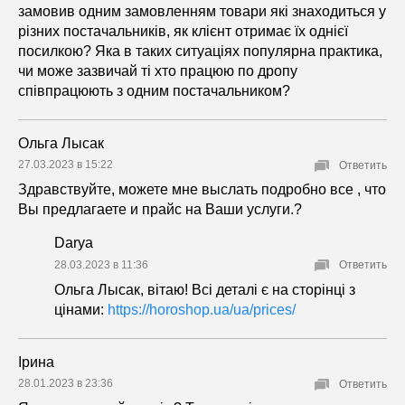
замовив одним замовленням товари які знаходиться у
різних постачальників, як клієнт отримає їх однієї
посилкою? Яка в таких ситуаціях популярна практика,
чи може зазвичай ті хто працюю по дропу
співпрацюють з одним постачальником?
Ольга Лысак
27.03.2023 в 15:22
Ответить
Здравствуйте, можете мне выслать подробно все , что
Вы предлагаете и прайс на Ваши услуги.?
Darya
28.03.2023 в 11:36
Ответить
Ольга Лысак, вітаю! Всі деталі є на сторінці з
цінами:
https://horoshop.ua/ua/prices/
Ірина
28.01.2023 в 23:36
Ответить