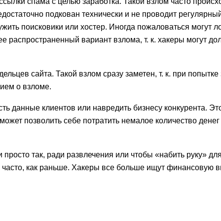
сылки спама с целью заработка. Такой взлом часто происх
едостаточно подкован технически и не проводит регулярны
ужить поисковики или хостер. Иногда пожаловаться могут 
ее распространенный вариант взлома, т. к. хакеры могут до
льцев сайта. Такой взлом сразу заметен, т. к. при попытке
ием о взломе.
сть данные клиентов или навредить бизнесу конкурента. Эт
я может позволить себе потратить немалое количество денег
и просто так, ради развлечения или чтобы «набить руку» дл
к часто, как раньше. Хакеры все больше ищут финансовую 