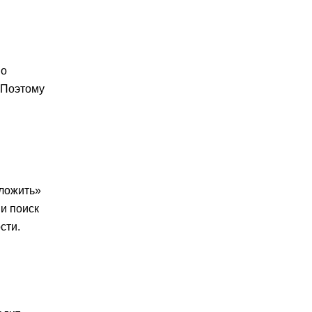
мо
 Поэтому
оложить»
 и поиск
сти.