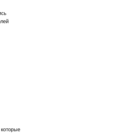
ись
елей
 которые