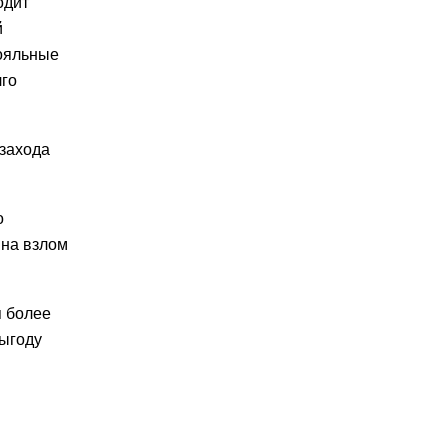
одит
й
лояльные
лго
 захода
о
 на взлом
я более
выгоду