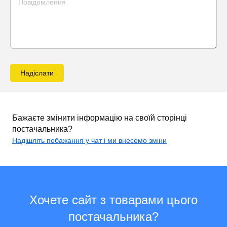
Надіслати
Бажаєте змінити інформацію на своїй сторінці
постачальника?
Надішліть побажання у чат і ми внесемо зміни
Хочете сайт з товарами цього
постачальника?