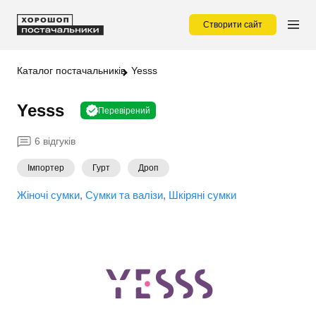
Створити сайт
Каталог постачальників
Yesss
Yesss
Перевірений
6 відгуків
Імпортер
Гурт
Дроп
Жіночі сумки
Сумки та валізи
Шкіряні сумки